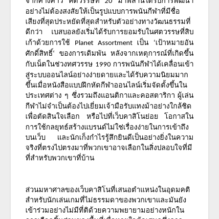
จากค้างคาว
ศตวรรษที่
ม้าพล่านได้รับการพัฒนา
20
อย่างไม่ต้องสงสัยให้เป็นรูปแบบการพนันกีฬาที่มีชื่อ
เสียงที่สุดประหยัดที่สุดสำหรับตัวอย่างทางวัฒนธรรมที่
ดีกว่า
เบสบอลยังเริ่มได้รับการยอมรับในศตวรรษที่สิบ
เก้าด้วยการใช้
เป็น
เป้าหมายอัน
Planet Assortment
‘
ศักดิ์สิทธิ์
ของการเดิมพัน
หลังจากเหตุการณ์ที่เกิดขึ้น
‘
กับเน็ตในช่วงทศวรรษ
การพนันกีฬาได้เคลื่อนเข้า
1990
สู่ระบบออนไลน์อย่างง่ายดายและได้รับความนิยมมาก
ขึ้นเมื่อหนังสือแบบฝึกหัดกีฬาออนไลน์เริ่มจัดตั้งขึ้นใน
ประเทศต่าง
ๆ
ซึ่งรวมถึงแอนติกาและคอสตาริกา
ผู้เล่น
กีฬาไม่จำเป็นต้องไปเยี่ยมเจ้ามือรับแทงม้าอย่างใกล้ชิด
เพื่อตัดสินใจเลือก
หรือไปที่เว็บคาสิโนย่อย
โอกาสใน
การใช้กลยุทธ์สร้างแบรนด์ไม่ใช่เรื่องง่ายในการเข้าถึง
บนเว็บ
และนักเก็งกำไรรู้สึกยินดีเป็นอย่างยิ่งในความ
จริงที่ตรงไปตรงมาที่พวกเขาอาจเลือกในสิ่งปลอบใจที่มี
ที่สำหรับพวกเขาที่บ้าน
ส่วนมหาศาลของเว็บคาสิโนที่เสนอตำแหน่งในอุดมคติ
สำหรับนักเล่นเกมที่ไม่ธรรมดาของพวกเขาและมันยัง
เข้าร่วมอย่างไม่มีที่ติด้วยความพยายามอย่างหนักใน