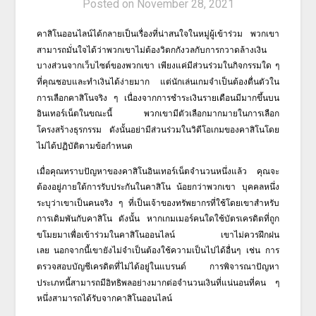
Posted on
November 28, 2021
คาสิโนออนไลน์ได้กลายเป็นเรื่องที่น่าสนใจในหมู่ผู้เข้าร่วม
พวกเขา
สามารถมั่นใจได้ว่าพวกเขาไม่ต้องวิตกกังวลกับการกวาดล้างเงิน
บางส่วนจากเว็บไซต์ของพวกเขา
เพียงแค่มีส่วนร่วมในกิจกรรมใด
ๆ
ที่คุณชอบและทำเงินได้ง่ายมาก
แต่นักเล่นเกมจำเป็นต้องตื่นตัวใน
การเลือกคาสิโนจริง
ๆ
เนื่องจากการชำระเงินรายเดือนมีมากขึ้นบน
อินเทอร์เน็ตในขณะนี้
พวกเขามีตัวเลือกมากมายในการเลือก
โครงสร้างธุรกรรม
ดังนั้นอย่ามีส่วนร่วมในวิดีโอเกมของคาสิโนโดย
ไม่ได้ปฏิบัติตามข้อกำหนด
เมื่อคุณทราบปัญหาของคาสิโนอินเทอร์เน็ตจำนวนหนึ่งแล้ว
คุณจะ
ต้องอยู่ภายใต้การรับประกันในคาสิโน
น้อยกว่าพวกเขา
บุคคลหนึ่ง
ระบุว่าเขาเป็นคนจริง
ๆ
ที่เป็นเจ้าของทรัพยากรที่ใช้โดยเขาสำหรับ
การเดิมพันกับคาสิโน
ดังนั้น
หากเกมเมอร์คนใดใช้บัตรเครดิตที่ถูก
ขโมยมาเพื่อเข้าร่วมในคาสิโนออนไลน์
เขาไม่ควรฝึกฝน
เลย
นอกจากนี้เขายังไม่จำเป็นต้องใช้ความเป็นไปได้อื่นๆ
เช่น
การ
ตรวจสอบบัญชีเครดิตที่ไม่ได้อยู่ในแบรนด์
การพิจารณาปัญหา
ประเภทนี้สามารถมีอิทธิพลอย่างมากต่อจำนวนเงินที่แน่นอนที่คน
ๆ
หนึ่งสามารถได้รับจากคาสิโนออนไลน์