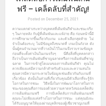
ฟรี – เคล็ดลับที่สำคัญ!
Posted on
December 25, 2021
ความแตกต่างระหว่างบุคคลที่เดิมพันกีฬาและชนะจริง
ๆ ในภายหลัง กับผู้ที่เดิมพันและแพ้ง่าย คือ ก่อนหน้านี้มี
การศึกษามากขึ้นเกี่ยวกับเกม และตัวเลือกสุดท้าย ไม่
จำเป็นต้องระบุ ไม่มีข้อมูลถึงขนาดที่ เกมเป็นกังวล ดัง
นั้นผู้คนจำนวนมากที่วางเงินไว้ในเกมจึงรวบรวมข้อมูล
ก่อนที่จะตั้งค่าเงินในเกมจริงๆ นี่คือสิ่งที่บุคคลกล่าว
ถึงว่าเป็นการเดิมพันที่ชาญฉลาดหรือการเดิมพันที่ชาญ
ฉลาด ในการเข้าสู่โดเมนของการเดิมพันกีฬา คุณไม่
ควรเพียงแค่มีความกล้าสำหรับตัวเองและความสนใจ
คุณควรมีความกระหายในข้อมูลเช่นเดียวกันกับเกมที่
เกี่ยวข้อง ดังนั้นในส่วนที่เกี่ยวกับคุณมีตัวเลือกที่จะรู้จัก
โอกาสในการชนะ วิธีหนึ่งในการพัฒนาโอกาสในการ
ชนะของคุณคือการมองด้วยความคาดหวังของเคล็ดลับ
การเดิมพันเกมฟรี การมีเคล็ดลับการเดิมพันเกมฟรี
คุณจะไม่เพียงแค่สร้างโอกาสในการชนะ แต่คุณยังจะ
ได้รับอนุญาตให้มองผ่านบุคลิกของผู้เชี่ยวชาญเกมที่