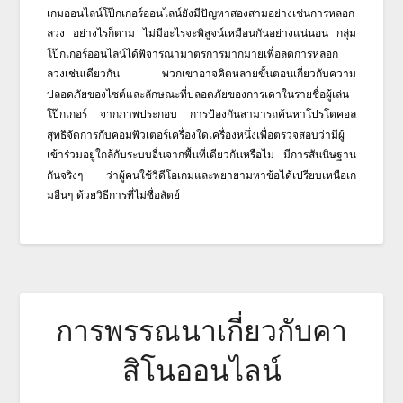
เกมออนไลน์โป๊กเกอร์ออนไลน์ยังมีปัญหาสองสามอย่างเช่นการหลอก
ลวง
อย่างไรก็ตาม
ไม่มีอะไรจะพิสูจน์เหมือนกันอย่างแน่นอน
กลุ่ม
โป๊กเกอร์ออนไลน์ได้พิจารณามาตรการมากมายเพื่อลดการหลอก
ลวงเช่นเดียวกัน
พวกเขาอาจคิดหลายขั้นตอนเกี่ยวกับความ
ปลอดภัยของไซต์และลักษณะที่ปลอดภัยของการเดาในรายชื่อผู้เล่น
โป๊กเกอร์
จากภาพประกอบ
การป้องกันสามารถค้นหาโปรโตคอล
สุทธิจัดการกับคอมพิวเตอร์เครื่องใดเครื่องหนึ่งเพื่อตรวจสอบว่ามีผู้
เข้าร่วมอยู่ใกล้กับระบบอื่นจากพื้นที่เดียวกันหรือไม่
มีการสันนิษฐาน
กันจริงๆ
ว่าผู้คนใช้วิดีโอเกมและพยายามหาข้อได้เปรียบเหนือเก
มอื่นๆ
ด้วยวิธีการที่ไม่ซื่อสัตย์
การพรรณนาเกี่ยวกับคา
สิโนออนไลน์