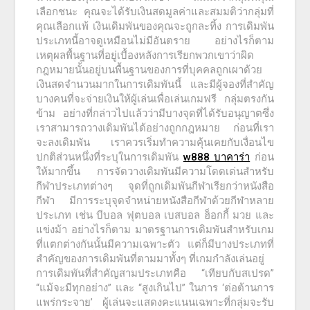
เลือกชนะ คุณจะได้รับเงินสดมูลค่าและสมมติว่ากลุ่มที่
คุณเลือกแพ้ เงินเดิมพันของคุณจะถูกละทิ้ง การเดิมพัน
ประเภทนี้อาจดูเหมือนไม่มีอันตราย อย่างไรก็ตาม
เหตุผลพื้นฐานที่อยู่เบื้องหลังการเรียกพวกเขาว่าผิด
กฎหมายนั้นอยู่บนพื้นฐานของการที่บุคคลถูกเผาด้วย
เงินสดจำนวนมากในการเดิมพันนี้ และมีผู้จองที่สำคัญ
บางคนที่จะจ่ายเงินให้ผู้เล่นเพื่อเล่นเกมฟรี กลุ่มตรงกัน
ข้าม อย่างที่กล่าวไปแล้วว่ามีบางจุดที่ได้รับอนุญาตซึ่ง
เราสามารถวางเดิมพันได้อย่างถูกกฎหมาย ก่อนที่เรา
จะลงเดิมพัน เราควรเริ่มทำความคุ้นเคยกับเงื่อนไข
ปกติส่วนหนึ่งที่ระบุในการเดิมพัน
w888
บาคาร่า
ก่อน
ให้มากขึ้น การจัดวางเดิมพันมีความโดดเด่นสำหรับ
กีฬาประเภทต่างๆ จุดที่ถูกเดิมพันกีฬาเรียกว่าหนังสือ
กีฬา มีการระบุจุดจำหน่ายหนังสือกีฬาด้วยกีฬาหลาย
ประเภท เช่น บีบอล ฟุตบอล เบสบอล ฮ็อกกี้ มวย และ
แข่งม้า อย่างไรก็ตาม มาตรฐานการเดิมพันสำหรับเกม
ที่แตกต่างกันนั้นมีความเฉพาะตัว แต่ก็มีบางประเภทที่
สำคัญของการเดิมพันที่ตามมาทั้งๆ ที่เกมกำลังเล่นอยู่
การเดิมพันที่สำคัญสามประเภทคือ “เทียบกับสเปรด”
“แม้จะมีทุกอย่าง” และ “สูงเกินไป” ในการ ‘ต่อต้านการ
แพร่กระจาย’ ผู้เล่นจะแสดงคะแนนเฉพาะที่กลุ่มจะรับ