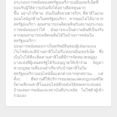
ประกอบการพนันของสหรัฐอเมริกาบนอินเทอร์เน็ตที่
ยอมรับผู้ให้ความบันเทิงได้อย่างยืดหยุ่นมาก
ขึ้น อย่างไรก็ตาม มันเป็นสิ่งลวงตาจริงๆ ที่คาสิโนเกม
ออนไลน์ถูกห้ามในสหรัฐอเมริกา หากคุณไม่ได้มาจาก
สหรัฐอเมริกา คุณสามารถเพลิดเพลินกับสถานประกอบ
การพนันของเราได้ มันอาจจะเป็นความฝันที่เป็นจริง
หากคุณสามารถเพลิดเพลินได้ในบ้านการพนันใน
สหรัฐอเมริกา
บ่อนการพนันของเราเป็นทรัพย์สินของผู้เล่นเกมบน
เว็บไซต์และมีบ้านคาสิโนไม่กี่แห่งบนอินเทอร์เน็ต ซึ่ง
เป็นไปได้ที่จะติดตามคาสิโนที่มีการจัดหมวดหมู่สูง
บางแห่งที่ผู้เล่นสหรัฐได้รับอนุญาตให้เข้าร่วม ปัญหา
ทางกฎหมายที่แม่นยำเกี่ยวกับบ้านคาสิโนใน
สหรัฐอเมริกาออนไลน์นั้นแตกต่างจากทุกสถานะ แต่
ทั้งๆ ที่สถานที่ให้บริการของคุณแสดงกฎเกณฑ์ใด
ก็ตามที่เกมคาสิโนออนไลน์ที่กดดันให้ส่งผลกระทบต่อ
บ้านเล่นการพนันและสถาบันที่ประหยัด ไม่ใช่ตัวผู้เข้า
ร่วมเอง