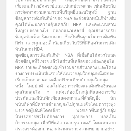
เรื่องเกมที่น่าอัศจรรย์และแปลกประหลาด เช่นเดียวกับ
การจัดหาความสามารถที่บริสุทธิ์และบริสุทธิ์ ฐาน
ข้อมูลการเดิมพันกีฬาของ NBA จะช่วยนักพนันกีฬาเช่น
คุณได้พัฒนาความคุ้นเคยกับ NBA และคะแนนส่วน
ใหญ่จบลงอย่างไร ตลอดแนวเหล่านี้ คุณสามารถรับ
ข้อมูลข้อเท็จจริงมากมาย ซึ่งเป็นพื้นฐานในการเดิมพัน
กีฬา และมุมมองเล็กน้อยเกี่ยวกับวิธีที่ดีที่สุดในการเดิม
พันในเกม NBA
ชุดข้อมูลการเดิมพันกีฬา NBA ที่เชื่อถือได้ควรโหลด
ด้วยข้อมูลที่รีเฟรชแล้วในส่วนที่เหลือของแต่ละกลุ่มใน
NBA รายละเอียดของผู้เข้าร่วมจากส่วนกลาง และโครง
ร่างการประเมินที่แสดงให้เห็นว่ากลุ่มใดกลุ่มหนึ่งมักจะ
เรียกเก็บค่าผ่านทางเมื่อเปรียบเทียบกับกลุ่มใดกลุ่ม
หนึ่ง โดยปกติ คุณไม่ต้องการเพียงแค่เดิมพันเงินของ
คุณในกลุ่มใด ๆ แต่จะต้องเป็นกลุ่มที่แสดงการรับ
ประกันและมีบันทึกเพื่อแสดงสถานะที่สำคัญยิ่ง นัก
พนันกีฬาที่มีความชำนาญจะไม่ถูกแย่งชิงโดยดาวรุ่งพุ่ง
แรงของผู้เล่นที่โดดเดี่ยว พวกเขาขึ้นอยู่กับกลุ่ม
นิทรรศการทั่วไปที่ต้องการ ทุกประการ บอลเป็น
กิจกรรมกลุ่ม เมื่อปีที่แล้ว เลอบรุน เจมส์ โดดเด่นจาก
สรวงสรรค์ออกมานอกสนามเพราะความพยายามอย่าง