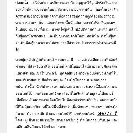
บ่อยครั้ง
บริษัทบัตรเครดิตบางแห่งไม่อนุญาตให้ลูกค้ารับเงินอย่าง
รวดเร็วที่พวกเขาชนะในเกมสถานประกอบการพนัน
ต้องใช้เวลาสัก
ครู่สำหรับธุรกิจบัตรธนาคารเพื่อตรวจสอบความถูกต้องของธุรกรรม
ทางการเงินเท่านั้น
และหลังจากนั้นนักเล่นเกมอาจได้รับเงินของเขา
ในบัญชี
อย่างไรก็ตาม
บางครั้งผู้เล่นไม่ปฏิบัติตามคำแนะนำเหล่านี้
กับผู้ออกบัตรอวยพร
และมีปัญหากับคาสิโนอินเทอร์เน็ต
ดังนั้นผู้เล่น
จำเป็นต้องรู้ว่าพวกเขาไม่สามารถมีส่วนร่วมในการกระทำประเภทนี้
ได้
หากผู้เล่นไม่ปฏิบัติตามนโยบายเหล่านี้
อาจส่งผลเสียต่อระดับเงินที่
พวกเขามีสำหรับคาสิโนออนไลน์
คาสิโนออนไลน์สามารถปฏิเสธที่จะ
แสดงเงินของเขาในบางครั้ง
บุคคลยินยอมที่จะระงับเงินประเภทนี้ใน
ขณะที่เขายอมรับข้อกำหนดและเงื่อนไขในสถานประกอบการ
พนัน
ดังนั้น
นักกีฬาควรทราบก่อนลงนามว่าวลีเหล่านี้คืออะไร
เกม
ออนไลน์โป๊กเกอร์ออนไลน์จัดหาห้องที่ให้เงินสำหรับผู้เล่นโป๊กเกอร์
เพื่อฝึกฝนในสภาพแวดล้อมโดยไม่ต้องกลัวว่าจะเสียเงิน
คนก่อนหน้า
นี้ที่ไม่คุ้นเคยกับเกมนี้ไม่มีพื้นที่สำหรับเพิ่มทักษะของพวกเขา
อย่างไร
ole777 ดี
ก็ตาม
ด้วยการเปิดตัวเกมออนไลน์โป๊กเกอร์ออนไลน์
ไหม
ผู้เข้าแข่งขันรายใหม่สามารถเรียนรู้
ดำเนินการ
ปรับปรุง
และ
เพลิดเพลินกับเกมได้อย่างง่ายดาย