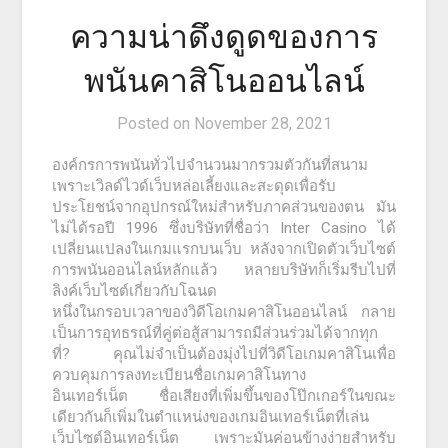
ความน่าดึงดูดของการ
พนันคาสิโนออนไลน์
Posted on
November 28, 2021
องค์กรการพนันทั่วไปจำนวนมากรวมตัวกันที่สนาม
เพราะเวิลด์ไวด์เว็บหล่อเลี้ยงและสะดุดเพื่อรับ
ประโยชน์จากอุปกรณ์ใหม่สำหรับภาคส่วนของตน มัน
ไม่ได้รอปี 1996 ซึ่งบริษัทที่ชื่อว่า Inter Casino ได้
เปลี่ยนแปลงในเกมแรกบนเว็บ หลังจากเปิดตัวเว็บไซต์
การพนันออนไลน์หลักแล้ว หลายบริษัทก็เริ่มรีบไปที่
ลิงค์เว็บไซต์เกี่ยวกับโฉนด
หนึ่งในกรอบเวลาของวิดีโอเกมคาสิโนออนไลน์ กลาย
เป็นการอุทธรณ์ที่คู่ต่อสู้สามารถมีส่วนร่วมได้จากทุก
ที่? คุณไม่จำเป็นต้องมุ่งไปที่วิดีโอเกมคาสิโนเพื่อ
ควบคุมการลงทะเบียนชื่อเกมคาสิโนทาง
อินเทอร์เน็ต ชื่อเสียงที่เพิ่มขึ้นของโป๊กเกอร์ในขณะ
เดียวกันก็เพิ่มในตำแหน่งของเกมอินเทอร์เน็ตที่เล่น
เว็บไซต์อินเทอร์เน็ต เพราะมันค่อนข้างง่ายสำหรับ