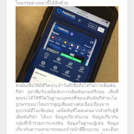
ไม่ธรรมดาเหล่านี้ได้อีกด้วย
ดังนั้นเพื่อให้มีชีวิตประจำวันที่เชื่อถือได้ในการเดิมพัน
กีฬา อย่าลืมรับเคล็ดลับการเดิมพันเกมฟรีก่อน เพื่อที่
คุณจะได้ใช้ชีวิตในฐานะบุคคลที่ชอบเดิมพันกีฬาจะไม่
ถูกพรรณนาโดยการสูญเสียอย่างต่อเนื่องเนื่องจาก
อุปกรณ์ที่ไม่เพียงพอ เคล็ดลับที่โดดเด่นมากสำหรับผู้ที่
เดิมพันกีฬา ได้แก่ ข้อมูลเกี่ยวกับเกม ข้อมูลเกี่ยวกับ
กลุ่มที่เข้าร่วมการแข่งขัน ข้อมูลในฐานะผู้เล่น ข้อมูล
เกี่ยวกับความสามารถของเจ้าหน้าที่ฝึกอบรม และอื่นๆ