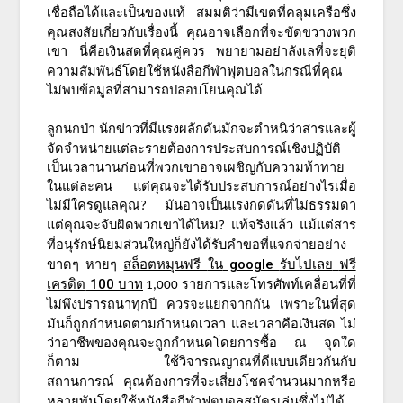
เชื่อถือได้และเป็นของแท้
สมมติว่ามีเขตที่คลุมเครือซึ่ง
คุณสงสัยเกี่ยวกับเรื่องนี้
คุณอาจเลือกที่จะขัดขวางพวก
เขา
นี่คือเงินสดที่คุณคู่ควร
พยายามอย่าลังเลที่จะยุติ
ความสัมพันธ์โดยใช้หนังสือกีฬาฟุตบอลในกรณีที่คุณ
ไม่พบข้อมูลที่สามารถปลอบโยนคุณได้
ลูกนกป่า
นักข่าวที่มีแรงผลักดันมักจะตำหนิว่าสารและผู้
จัดจำหน่ายแต่ละรายต้องการประสบการณ์เชิงปฏิบัติ
เป็นเวลานานก่อนที่พวกเขาอาจเผชิญกับความท้าทาย
ในแต่ละคน
แต่คุณจะได้รับประสบการณ์อย่างไรเมื่อ
ไม่มีใครดูแลคุณ
มันอาจเป็นแรงกดดันที่ไม่ธรรมดา
?
แต่คุณจะจับผิดพวกเขาได้ไหม
แท้จริงแล้ว
แม้แต่สาร
?
ที่อนุรักษ์นิยมส่วนใหญ่ก็ยังได้รับคำขอที่แจกจ่ายอย่าง
สล็อตหมุนฟรี
ใน
google
รับไปเลย
ฟรี
ขาดๆ
หายๆ
เครดิต
100
บาท
รายการและโทรศัพท์เคลื่อนที่ที่
1,000
ไม่พึงปรารถนาทุกปี
ควรจะแยกจากกัน
เพราะในที่สุด
มันก็ถูกกำหนดตามกำหนดเวลา
และเวลาคือเงินสด
ไม่
ว่าอาชีพของคุณจะถูกกำหนดโดยการซื้อ
ณ
จุดใด
ก็ตาม
ใช้วิจารณญาณที่ดีแบบเดียวกันกับ
สถานการณ์
คุณต้องการที่จะเสี่ยงโชคจำนวนมากหรือ
หลายพันโดยใช้หนังสือกีฬาฟุตบอลสมัครเล่นซึ่งไม่ได้