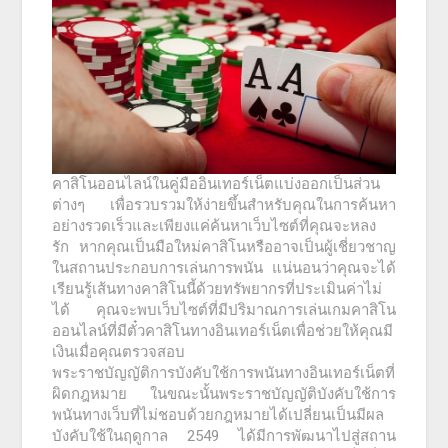
คาสิโนออนไลน์ในคู่มืออินเทอร์เน็ตแบ่งออกเป็นส่วน
ต่างๆ เพื่อรวบรวมให้ง่ายขึ้นสำหรับคุณในการค้นหา
อย่างรวดเร็วและเพียงแค่ค้นหาเว็บไซต์ที่คุณจะหลง
รัก หากคุณเป็นมือใหม่คาสิโนหรืออาจเป็นผู้เชี่ยวชาญ
ในสถานประกอบการเล่นการพนัน แน่นอนว่าคุณจะได้
เรียนรู้เส้นทางคาสิโนนี้ด้วยทรัพยากรที่ประเมินค่าไม่
ได้ คุณจะพบเว็บไซต์ที่มีปริมาณการเล่นเกมคาสิโน
ออนไลน์ที่มีตั๋วคาสิโนทางอินเทอร์เน็ตเพื่อช่วยให้คุณมี
เงินเมื่อคุณตรวจสอบ
พระราชบัญญัติการบังคับใช้การพนันทางอินเทอร์เน็ตที่
ผิดกฎหมาย ในขณะนั้นพระราชบัญญัติบังคับใช้การ
พนันทางเว็บที่ไม่ชอบด้วยกฎหมายได้เปลี่ยนเป็นมีผล
บังคับใช้ในฤดูกาล 2549 ได้มีการพัฒนาไปสู่สถาน