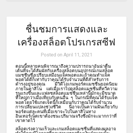
ชื่นชมการแสดงและ
เครื่องสล็อตโปรเกรสซีฟ
Posted on
April 11, 2021
ตอนนี้หลายคนพิจารณาถึงความปรารถนาอันน่าตื่น
เต้นที่จะได้สัมผัสกับเครื่องสล็อตบนอุปกรณ์เกมสล็อต
แมชชีนซึ่งเปรียบเสมือนแจ็คพอตและถ้าคุณทำแจ็ค
พอตได้ดีก็เท่ากับว่าคุณได้รับจำนวนที่ดีสำหรับการ
ดำรงอยู่ของคุณ
มีวิดีโอเกมพอร์ตแมชชีนยอดนิยม
ภายในคาสิโน
แต่เมื่อเราไปดูสล็อตแมชชีนที่ทวีความ
รุนแรงขึ้นและแฟลชสล็อตแมชชีนเหล่านี้มักจะมีขนาด
ที่ใหญ่กว่าเมื่อเทียบกับคนอื่น
ๆ
ในกรณีที่คุณได้รับแจ็ค
พอตโดยใช้แกดเจ็ตนี้ก็เหมือนกับว่าคุณได้รับจำนวน
การเปลี่ยนแปลงช่วงชีวิต
นี่อาจเป็นความฝันเกี่ยวกับ
พอร์ตแต่ละคนที่เมื่อเขาจะไปในคาสิโนทาง
อินเทอร์เน็ตเขาต้องชนะปริมาณจริงซึ่งมักจะมากกว่าที่
เขาคาดไว้
สล็อตเร่งความเร็วและเกมสล็อตแมชชีนที่แสดงผลอาจ