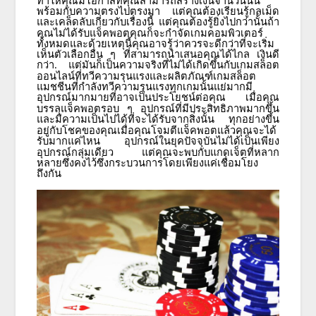
ทำให้คุณมีโอกาสที่คุณสามารถสร้างเงินจำนวนนั้น
พร้อมกับความตรงไปตรงมา
แต่คุณต้องเรียนรู้กลเม็ด
และเคล็ดลับเกี่ยวกับเรื่องนี้
แต่คุณต้องรู้ยิ่งไปกว่านั้นถ้า
คุณไม่ได้รับแจ็คพอตคุณก็จะกำจัดเกมคอมพิวเตอร์
ทั้งหมดและด้วยเหตุนี้คุณอาจรู้ว่าควรจะดีกว่าที่จะเริ่ม
เห็นตัวเลือกอื่น
ๆ
ที่สามารถนำเสนอคุณได้ไกล
เงินดี
กว่า
แต่มันก็เป็นความจริงที่ไม่ได้เกิดขึ้นกับเกมสล็อต
.
ออนไลน์ที่ทวีความรุนแรงและผลิตภัณฑ์เกมสล็อต
แมชชีนที่กำลังทวีความรุนแรงทุกเกมนั้นแย่มากมี
อุปกรณ์มากมายที่อาจเป็นประโยชน์ต่อคุณ
เมื่อคุณ
บรรลุแจ็คพอตรอบ
ๆ
อุปกรณ์ที่มีประสิทธิภาพมากขึ้น
และมีความเป็นไปได้ที่จะได้รับจากสิ่งนั้น
ทุกอย่างขึ้น
อยู่กับโชคของคุณเมื่อคุณโจมตีแจ็คพอตแล้วคุณจะได้
รับมากแค่ไหน
อุปกรณ์ในยุคปัจจุบันไม่ได้เป็นเพียง
อุปกรณ์กลุ่มเดียว
แต่คุณจะพบกับแกดเจ็ตที่หลาก
หลายซึ่งคงไว้ซึ่งกระบวนการโดยเพียงแค่เชื่อมโยง
ถึงกัน