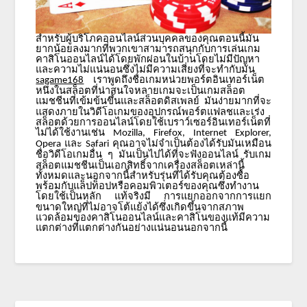
สำหรับผู้บริโภคออนไลน์ส่วนบุคคลของคุณตอนนี้มัน
ยากน้อยลงมากที่พวกเขาสามารถสนุกกับการเล่นเกม
คาสิโนออนไลน์ได้โดยพักผ่อนในบ้านโดยไม่มีปัญหา
และความไม่แน่นอนซึ่งไม่มีความเสี่ยงที่จะทำกับมัน
เราพูดถึงชื่อเกมหน่วยพอร์ตอินเทอร์เน็ต
sagame168
หนึ่งในสล็อตที่น่าสนใจหลายเกมจะเป็นเกมสล็อต
แมชชีนที่เข้มข้นขึ้นและสล็อตดิสเพลย์
มันง่ายมากที่จะ
แสดงภายในวิดีโอเกมของอุปกรณ์พอร์ตแฟลชและเร่ง
สล็อตด้วยการออนไลน์โดยใช้เบราว์เซอร์อินเทอร์เน็ตที่
ไม่ได้ใช้งานเช่น
Mozilla, Firefox, Internet Explorer,
และ
คุณอาจไม่จำเป็นต้องได้รับมันเหมือน
Opera
Safari
ชื่อวิดีโอเกมอื่น
ๆ
มันเป็นไปได้ที่จะฟังออนไลน์
รับเกม
สล็อตแมชชีนเป็นเอกสิทธิ์จากเครื่องสล็อตเหล่านี้
ทั้งหมดและนอกจากนี้สำหรับรุ่นที่ได้รับคุณต้องซื้อ
พร้อมกับแล็ปท็อปหรือคอมพิวเตอร์ของคุณซึ่งทำงาน
โดยใช้เป็นหลัก
แท้จริงมี
การแยกออกจากการแยก
ขนาดใหญ่ที่ไม่อาจโต้แย้งได้ซึ่งเกิดขึ้นจากสภาพ
แวดล้อมของคาสิโนออนไลน์และคาสิโนของแท้มีความ
แตกต่างที่แตกต่างกันอย่างแน่นอนนอกจากนี้