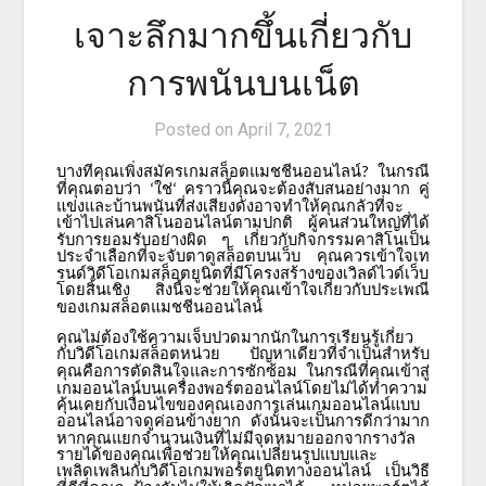
เจาะลึกมากขึ้นเกี่ยวกับ
การพนันบนเน็ต
Posted on
April 7, 2021
บางทีคุณเพิ่งสมัครเกมสล็อตแมชชีนออนไลน์
ในกรณี
?
ที่คุณตอบว่า
ใช่
คราวนี้คุณจะต้องสับสนอย่างมาก
คู่
‘
‘
แข่งและบ้านพนันที่ส่งเสียงดังอาจทำให้คุณกลัวที่จะ
เข้าไปเล่นคาสิโนออนไลน์ตามปกติ
ผู้คนส่วนใหญ่ที่ได้
รับการยอมรับอย่างผิด
ๆ
เกี่ยวกับกิจกรรมคาสิโนเป็น
ประจำเลือกที่จะจับตาดูสล็อตบนเว็บ
คุณควรเข้าใจเท
รนด์วิดีโอเกมสล็อตยูนิตที่มีโครงสร้างของเวิลด์ไวด์เว็บ
โดยสิ้นเชิง
สิ่งนี้จะช่วยให้คุณเข้าใจเกี่ยวกับประเพณี
ของเกมสล็อตแมชชีนออนไลน์
คุณไม่ต้องใช้ความเจ็บปวดมากนักในการเรียนรู้เกี่ยว
กับวิดีโอเกมสล็อตหน่วย
ปัญหาเดียวที่จำเป็นสำหรับ
คุณคือการตัดสินใจและการซักซ้อม
ในกรณีที่คุณเข้าสู่
เกมออนไลน์บนเครื่องพอร์ตออนไลน์โดยไม่ได้ทำความ
คุ้นเคยกับเงื่อนไขของคุณเองการเล่นเกมออนไลน์แบบ
ออนไลน์อาจดูค่อนข้างยาก
ดังนั้นจะเป็นการดีกว่ามาก
หากคุณแยกจำนวนเงินที่ไม่มีจุดหมายออกจากรางวัล
รายได้ของคุณเพื่อช่วยให้คุณเปลี่ยนรูปแบบและ
เพลิดเพลินกับวิดีโอเกมพอร์ตยูนิตทางออนไลน์
เป็นวิธี