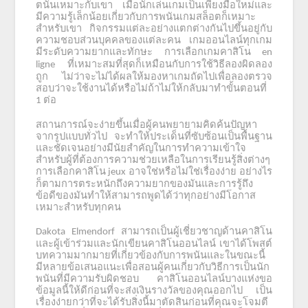
ตนั้นเหมาะกับเขา
เมื่อนักเล่นเกมเป็นเพียงมือใหม่และ
มีความรู้เล็กน้อยเกี่ยวกับการพนันเกมสล็อตก็เหมาะ
สำหรับเขา
กิจกรรมแต่ละอย่างแตกต่างกันไปขึ้นอยู่กับ
ความชอบส่วนบุคคลของแต่ละคน
เกมออนไลน์ทุกเกม
มีระดับความยากและทักษะ
การเลือกเกมคาสิโน
en
ที่เหมาะสมที่สุดก็เหมือนกับการใช้วิธีลองผิดลอง
ligne
ถูก
ไม่ว่าจะไม่ได้ผลให้มองหาเกมถัดไปเพื่อลองตรวจ
สอบว่าจะใช้งานได้หรือไม่ถ้าไม่ให้กลับมาทำขั้นตอนที่
ต่อ
1
สถานการณ์จะง่ายขึ้นเมื่อผู้คนพยายามคิดค้นปัญหา
จากรูปแบบทั่วไป
จะทำให้ประเด็นที่ซับซ้อนเป็นพื้นฐาน
และชัดเจนอย่างมีนัยสำคัญในการทำความเข้าใจ
สำหรับผู้ที่ต้องการความช่วยเหลือในการเรียนรู้สิ่งต่างๆ
การเลือกคาสิโน
อาจใช่หรือไม่ใช่เรื่องง่าย
อย่างไร
jeux
ก็ตามการตระหนักถึงความยากของมันและการรู้ถึง
ข้อดีของมันทำให้สามารถพูดได้ว่าทุกอย่างมีโอกาส
เหมาะสำหรับทุกคน
สามารถเป็นผู้เชี่ยวชาญด้านคาสิโน
Dakota Elmendorf
และผู้เข้าร่วมและนักเขียนคาสิโนออนไลน์
เขาได้โพสต์
บทความมากมายที่เกี่ยวข้องกับการพนันและในขณะนี้
มีหลายข้อเสนอแนะเพื่อสอนผู้คนเกี่ยวกับวิธีการเป็นนัก
พนันที่มีความรับผิดชอบ
คาสิโนออนไลน์บางแห่งขอ
ข้อมูลนี้ให้ดีก่อนที่จะส่งเงินรางวัลของคุณออกไป
เป็น
เรื่องง่ายกว่าที่จะได้รับสิ่งนี้มาตัดสินก่อนที่คุณจะโจมตี