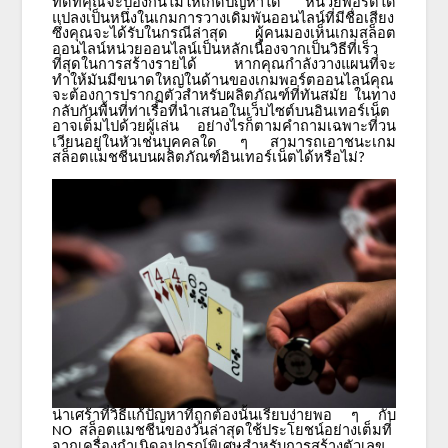
ที่ดีที่คุณจะป้องกันไม่ให้เกิดปัญหาได้
หน่วยพอร์ตได้
แปลงเป็นหนึ่งในเกมการวางเดิมพันออนไลน์ที่มีชื่อเสียง
ซึ่งคุณจะได้รับในกรณีล่าสุด
ผู้คนมองเห็นเกมสล็อต
ออนไลน์หน่วยออนไลน์เป็นหลักเนื่องจากเป็นวิธีที่เร็ว
ที่สุดในการสร้างรายได้
หากคุณกำลังวางแผนที่จะ
ทำให้มันมีขนาดใหญ่ในด้านของเกมพอร์ตออนไลน์คุณ
จะต้องการปรากฏตัวสำหรับผลิตภัณฑ์ที่ทันสมัย
ในทาง
กลับกันพื้นที่ท่าเรือที่นำเสนอในเว็บไซต์บนอินเทอร์เน็ต
อาจเต็มไปด้วยผู้เล่น
อย่างไรก็ตามคำถามเฉพาะที่วน
เวียนอยู่ในหัวเช่นบุคคลใด
ๆ
สามารถเอาชนะเกม
สล็อตแมชชีนบนผลิตภัณฑ์อินเทอร์เน็ตได้หรือไม่
?
น่าเศร้าที่วิธีแก้ปัญหาที่ถูกต้องนั้นเรียบง่ายพอ
ๆ
กับ
สล็อตแมชชีนของวันล่าสุดใช้ประโยชน์อย่างเต็มที่
NO
จากเครื่องกำเนิดอุปกรณ์พิเศษสำหรับการสร้างตัวเลข