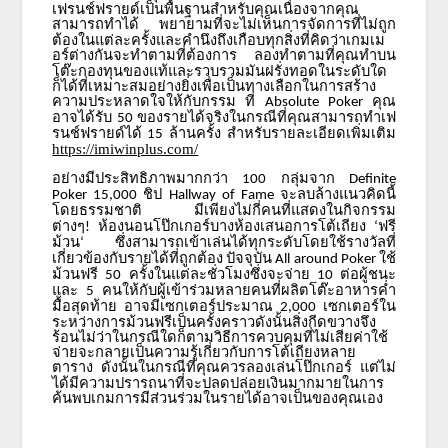
เฟรนช์ฟรายด์เป็นพื้นฐานสำหรับคุณเนื่องจากคุณ
สามารถทำได้
พยายามที่จะไม่เห็นการจัดการที่ไม่ถูก
ต้องในแต่ละครั้งและคำนึงถึงเกือบทุกสิ่งที่คิดว่าเกมเม
อร์ต่างกันจะทำตามที่ต้องการ
ลองทำตามที่คุณทำบน
โต๊ะกองทุนของแท้และรวบรวมมันฝรั่งทอดในระดับใด
ก็ได้ที่เหมาะสมอย่างยิ่งเพื่อเป็นทางเลือกในการสร้าง
ความประหลาดใจให้กับกรรม
ที่
คุณ
Absolute Poker
อาจได้รับ
ของรายได้จริงในกรณีที่คุณสามารถทำเฟ
50
รนช์ฟรายด์ได้
ล้านครั้ง สำหรับรายละเอียดเพิ่มเติม
15
https://imiwinplus.com/
อย่างมีประสิทธิภาพมากกว่า
กลุ่มจาก
100
Definite
ชิป
จะลบล้างแนวคิดนี้
Poker 15,000
Hallway of Fame
โดยธรรมชาติ
มีเพียงไม่กี่คนที่แสดงในกิจกรรม
ต่างๆ
ห้องนอนโป๊กเกอร์บางห้องเสนอการโต้เถียง
ฟรี
!
‘
ม้วน
ซึ่งสามารถเข้าเล่นได้ทุกระดับโดยใช้รางวัลที่
‘
เกี่ยวข้องกับรายได้ที่ถูกต้อง
ปัจจุบัน
ใช้
All around Poker
ม้วนฟรี
ครั้งในแต่ละชั่วโมงซึ่งจะจ่าย
ต่อผู้ชนะ
50
10
และ
คนให้กับผู้เข้าร่วมหลายคนที่ผลิตโต๊ะอาหารค่ำ
5
มื้อสุดท้าย
อาจมีเซกเตอร์ประมาณ
เซกเตอร์ใน
2,000
ระหว่างการม้วนฟรีเป็นครั้งคราวดังนั้นสิ่งกีดขวางจึง
ร้อนไม่ว่าในกรณีใดก็ตามวิธีการควบคุมที่ไม่เสียค่าใช้
จ่ายจะกลายเป็นความรู้เกี่ยวกับการโต้เถียงหลาย
ตาราง
ดังนั้นในกรณีที่คุณควรลองเล่นโป๊กเกอร์
แต่ไม่
ได้มีความปรารถนาที่จะปลดปล่อยเงินมากมายในการ
ค้นพบเกมการมีส่วนร่วมในรายได้อาจเป็นของคุณเอง