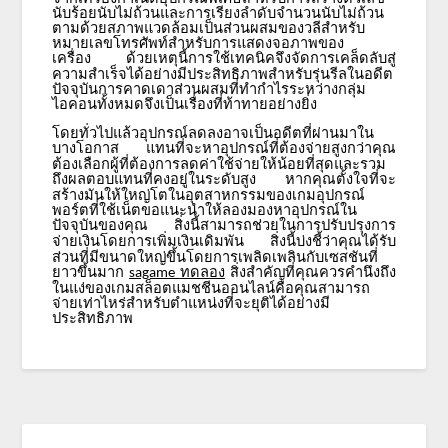
นับร้อยนับไม่ถ้วนและการเรียงลำดับจำนวนนับไม่ถ้วน
ตามด้วยสภาพแวดล้อมเป็นส่วนผสมของวลีสำหรับ
หมายเลขโทรศัพท์สำหรับการแสดงจอภาพของ
เครื่อง
ด้วยเหตุนี้การใช้เทคนิคจึงจัดการเคล็ดลับสู่
ความสำเร็จได้อย่างมีประสิทธิภาพสำหรับรุ่นรีลในอดีต
ปัจจุบันการคาดเดาส่วนผสมที่ทำกำไรระหว่างกลุ่ม
ไอคอนทั้งหมดจึงเป็นเรื่องที่ท้าทายอย่างยิ่ง
โดยทั่วไปแล้วอุปกรณ์ลดลงอาจเป็นอดีตที่ผ่านมาใน
บางโอกาส
แทนที่จะหาอุปกรณ์ที่ต้องจ่ายสูงกว่าคุณ
ต้องเลือกผู้ที่ต้องการลดค่าใช้จ่ายให้น้อยที่สุดและรวม
ถึงผลตอบแทนที่คงอยู่ในระดับสูง
หากคุณตั้งใจที่จะ
สร้างมันให้ใหญ่โตในอุตสาหกรรมของเกมอุปกรณ์
พอร์ตที่ใช้เน็ตขอแนะนำให้ลองมองหาอุปกรณ์ใน
ปัจจุบันของคุณ
สิ่งนี้สามารถช่วยในการปรับปรุงการ
จ่ายเงินโดยการเพิ่มเงินเดิมพัน
สิ่งนี้บ่งชี้ว่าคุณได้รับ
ส่วนที่มีขนาดใหญ่ขึ้นโดยการเพลิดเพลินกับเซสชันที่
ยาวขึ้นมาก
สิ่งสำคัญที่คุณควรคำนึงถึง
sagame
ทดลอง
ในแง่ของเกมสล็อตแมชชีนออนไลน์คือคุณสามารถ
จ่ายเท่าไหร่สำหรับตำแหน่งที่จะยุติได้อย่างมี
ประสิทธิภาพ