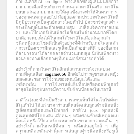
ภายในคาสิโน
ทางเลือกของผู้เล่นมีน้อยกว่า
en ligne
มากมายเมื่อเทียบกับการกำหนดค่าคาสิโนจริง
คาสิโน
บนบกเสนอเกมมากมายให้คุณซึ่งอาจทำให้จินตนาการ
ของทุกคนหลุดลอยไป
มีอยู่สองสามประเภทในคาสิโนที่
มีภูมิประเทศเป็นศูนย์กลางโดยทั่วไป
บัตรชาร์จลูกเต๋า
/
กระเบื้องปูพื้นและตัวเลขแบบสุ่ม
แบล็คแจ็คภาษาสเปน
และโป๊กเกอร์เป็นเพียงไม่กี่เกมไพ่จำนวนมากที่โดย
21
ปกติอาจพบเห็นได้ในเกมโต๊ะคาสิโนเมื่อเล่นลูกเต๋า
ชนิดหนึ่งและโชคดีเป็นตัวอย่างที่ดีสำหรับเกมไพ่ลูกเต๋า
กระเบื้องเซรามิกและรูเล็ตเป็นตัวอย่างที่ดี
ของชื่อเกม
/
ที่สามารถหาได้จากคลาสจำนวนแบบสุ่ม
นี่เป็นเพียงบาง
ส่วนของทางเลือกต่างๆที่เกมเมอร์สามารถทำได้
อย่างไรก็ตามในคาสิโนลิกเน่สถานการณ์จะแคบลง
ตามที่คุณเลือก
sagame666
อีกต่อไปการดูชายและหญิง
แสดงและรอการใช้งานของคุณนั่งบนโต๊ะและ
เพลิดเพลิน
การใช้เทรนด์แล็ปท็อปหรือคอมพิวเตอร์
ล่าสุดในปัจจุบันอาจมีความซับซ้อนน้อยลงในเวลานี้
คาสิโน
ที่จำเป็นซึ่งสามารถพบเห็นได้ในเว็บไซต์คา
jeux
สิโนทั่วไป
ได้แก่
บาคาร่าแบล็คแจ็คเล่นลูกเต๋าชนิดหนึ่ง
รูเล็ตเกมสล็อตและโป๊กเกอร์
คาสิโน
ทุกแห่งมี
jeux
คุณสมบัติที่โดดเด่น
เมื่อคน
ๆ
หนึ่งค่อนข้างมีเหตุผลแบ
ล็คแจ็คหรือโป๊กเกอร์จะเหมาะกับเขามากกว่าคนอื่น
ๆ
อย่างไรก็ตามในกรณีที่คน
ๆ
หนึ่งเล่นอยู่ใกล้
ๆ
เพื่อ
ความเพลิดเพลินเท่านั้นการเล่นลูกเต๋าชนิดหนึ่งหรือรูเล็