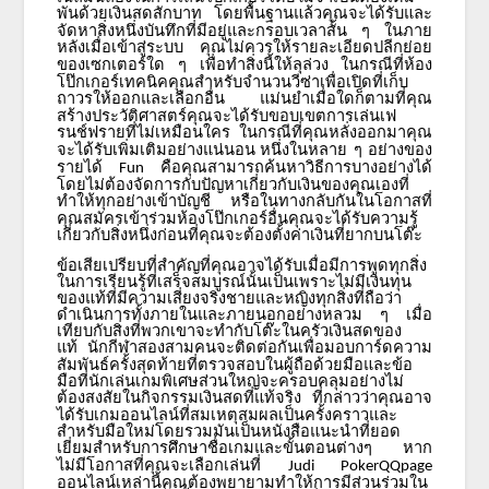
พันด้วยเงินสดสักบาท
โดยพื้นฐานแล้วคุณจะได้รับและ
จัดหาสิ่งหนึ่งบันทึกที่มีอยู่และกรอบเวลาสั้น
ๆ
ในภาย
หลังเมื่อเข้าสู่ระบบ
คุณไม่ควรให้รายละเอียดปลีกย่อย
ของเซกเตอร์ใด
ๆ
เพื่อทำสิ่งนี้ให้ลุล่วง
ในกรณีที่ห้อง
โป๊กเกอร์เทคนิคคุณสำหรับจำนวนวีซ่าเพื่อเปิดที่เก็บ
ถาวรให้ออกและเลือกอื่น
แม่นยำเมื่อใดก็ตามที่คุณ
สร้างประวัติศาสตร์คุณจะได้รับขอบเขตการเล่นเฟ
รนช์ฟรายที่ไม่เหมือนใคร
ในกรณีที่คุณหลั่งออกมาคุณ
จะได้รับเพิ่มเติมอย่างแน่นอน
หนึ่งในหลาย
ๆ
อย่างของ
รายได้
คือคุณสามารถค้นหาวิธีการบางอย่างได้
Fun
โดยไม่ต้องจัดการกับปัญหาเกี่ยวกับเงินของคุณเองที่
ทำให้ทุกอย่างเข้าบัญชี
หรือในทางกลับกันในโอกาสที่
คุณสมัครเข้าร่วมห้องโป๊กเกอร์อื่นคุณจะได้รับความรู้
เกี่ยวกับสิ่งหนึ่งก่อนที่คุณจะต้องตั้งค่าเงินที่ยากบนโต๊ะ
ข้อเสียเปรียบที่สำคัญที่คุณอาจได้รับเมื่อมีการพูดทุกสิ่ง
ในการเรียนรู้ที่เสร็จสมบูรณ์นั้นเป็นเพราะไม่มีเงินทุน
ของแท้ที่มีความเสี่ยงจริงชายและหญิงทุกสิ่งที่ถือว่า
ดำเนินการทั้งภายในและภายนอกอย่างหลวม
ๆ
เมื่อ
เทียบกับสิ่งที่พวกเขาจะทำกับโต๊ะในครัวเงินสดของ
แท้
นักกีฬาสองสามคนจะติดต่อกันเพื่อมอบการ์ดความ
สัมพันธ์ครั้งสุดท้ายที่ตรวจสอบในผู้ถือด้วยมือและข้อ
มือที่นักเล่นเกมพิเศษส่วนใหญ่จะครอบคลุมอย่างไม่
ต้องสงสัยในกิจกรรมเงินสดที่แท้จริง
ที่กล่าวว่าคุณอาจ
ได้รับเกมออนไลน์ที่สมเหตุสมผลเป็นครั้งคราวและ
สำหรับมือใหม่โดยรวมมันเป็นหนังสือแนะนำที่ยอด
เยี่ยมสำหรับการศึกษาชื่อเกมและขั้นตอนต่างๆ
หาก
ไม่มีโอกาสที่คุณจะเลือกเล่นที่
Judi PokerQQpage
ออนไลน์เหล่านี้คุณต้องพยายามทำให้การมีส่วนร่วมใน