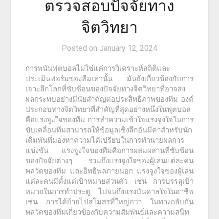
ตรวจสอบปัจจัยทาง
จิตวิทยา
Posted on
January 12, 2024
การพนันฟุตบอลไม่ใช่แค่การวิเคราะห์สถิติและ
ประเมินฟอร์มของทีมเท่านั้น มันยังเกี่ยวข้องกับการ
เจาะลึกโลกที่ซับซ้อนของปัจจัยทางจิตวิทยาที่อาจส่ง
ผลกระทบอย่างมีนัยสำคัญต่อประสิทธิภาพของทีม องค์
ประกอบทางจิตวิทยาที่สำคัญที่สุดอย่างหนึ่งในฟุตบอล
คือแรงจูงใจของทีม การทำความเข้าใจแรงจูงใจในการ
ขับเคลื่อนทีมสามารถให้ข้อมูลเชิงลึกอันมีค่าสำหรับนัก
เดิมพันที่มองหาความได้เปรียบในการทำนายผลการ
แข่งขัน แรงจูงใจของทีมคือการผสมผสานที่ซับซ้อน
ของปัจจัยต่างๆ รวมถึงแรงจูงใจของผู้เล่นแต่ละคน
พลวัตของทีม และอิทธิพลภายนอก แรงจูงใจของผู้เล่น
แต่ละคนมีตั้งแต่เป้าหมายส่วนตัว เช่น การบรรลุเป้า
หมายในการทำประตู ไปจนถึงแรงบันดาลใจในอาชีพ
เช่น การได้ย้ายไปสโมสรที่ใหญ่กว่า ในทางกลับกัน
พลวัตของทีมเกี่ยวข้องกับความสัมพันธ์และความสนิท