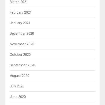
March 2021
February 2021
January 2021
December 2020
November 2020
October 2020
September 2020
August 2020
July 2020
June 2020