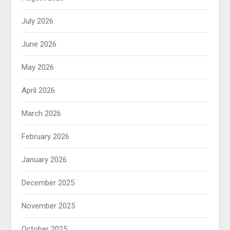
July 2026
June 2026
May 2026
April 2026
March 2026
February 2026
January 2026
December 2025
November 2025
October 2025