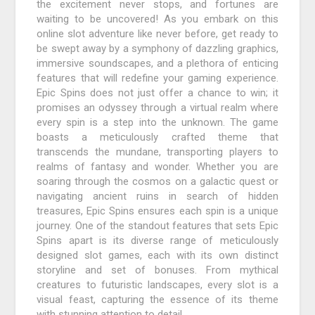
the excitement never stops, and fortunes are
waiting to be uncovered! As you embark on this
online slot adventure like never before, get ready to
be swept away by a symphony of dazzling graphics,
immersive soundscapes, and a plethora of enticing
features that will redefine your gaming experience.
Epic Spins does not just offer a chance to win; it
promises an odyssey through a virtual realm where
every spin is a step into the unknown. The game
boasts a meticulously crafted theme that
transcends the mundane, transporting players to
realms of fantasy and wonder. Whether you are
soaring through the cosmos on a galactic quest or
navigating ancient ruins in search of hidden
treasures, Epic Spins ensures each spin is a unique
journey. One of the standout features that sets Epic
Spins apart is its diverse range of meticulously
designed slot games, each with its own distinct
storyline and set of bonuses. From mythical
creatures to futuristic landscapes, every slot is a
visual feast, capturing the essence of its theme
with stunning attention to detail.