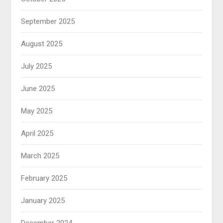
September 2025
August 2025
July 2025
June 2025
May 2025
April 2025
March 2025
February 2025
January 2025
December 2024