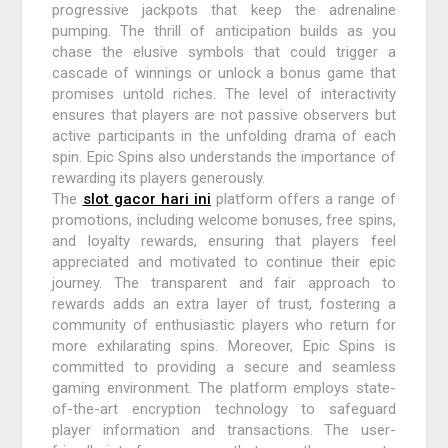
progressive jackpots that keep the adrenaline
pumping. The thrill of anticipation builds as you
chase the elusive symbols that could trigger a
cascade of winnings or unlock a bonus game that
promises untold riches. The level of interactivity
ensures that players are not passive observers but
active participants in the unfolding drama of each
spin. Epic Spins also understands the importance of
rewarding its players generously.
The
slot gacor hari ini
platform offers a range of
promotions, including welcome bonuses, free spins,
and loyalty rewards, ensuring that players feel
appreciated and motivated to continue their epic
journey. The transparent and fair approach to
rewards adds an extra layer of trust, fostering a
community of enthusiastic players who return for
more exhilarating spins. Moreover, Epic Spins is
committed to providing a secure and seamless
gaming environment. The platform employs state-
of-the-art encryption technology to safeguard
player information and transactions. The user-