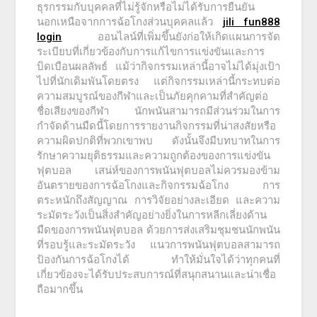
ธุรกรรมกับบุคคลที่ไม่รู้จักหรือไม่ได้รับการยืนยัน
นอกเหนือจากการฉ้อโกงส่วนบุคคลแล้ว
jili fun888
login
ออนไลน์ที่เพิ่มขึ้นยังก่อให้เกิดแผนการจัด
ระเบียบที่เกี่ยวข้องกับการแก้ไขการแข่งขันและการ
บิดเบือนผลลัพธ์ แม้ว่ากิจกรรมเหล่านี้อาจไม่ได้มุ่งเป้า
ไปที่นักเดิมพันโดยตรง แต่กิจกรรมเหล่านี้กระทบต่อ
ความสมบูรณ์ของกีฬาและเป็นภัยคุกคามที่สำคัญต่อ
ชื่อเสียงของกีฬา นักพนันสามารถมีส่วนร่วมในการ
กำจัดด้านมืดนี้โดยการรายงานกิจกรรมที่น่าสงสัยหรือ
ความผิดปกติที่พวกเขาพบ ดังนั้นจึงมีบทบาทในการ
รักษาความยุติธรรมและความถูกต้องของการแข่งขัน
ฟุตบอล เสน่ห์ของการพนันฟุตบอลไม่ควรมองข้าม
อันตรายของการฉ้อโกงและกิจกรรมฉ้อโกง การ
ตระหนักถึงสัญญาณ การวิจัยอย่างละเอียด และความ
ระมัดระวังเป็นสิ่งสำคัญอย่างยิ่งในการหลีกเลี่ยงด้าน
มืดของการพนันฟุตบอล ด้วยการส่งเสริมชุมชนนักพนัน
ที่รอบรู้และระมัดระวัง แนวการพนันฟุตบอลสามารถ
ป้องกันการฉ้อโกงได้ ทำให้มั่นใจได้ว่าทุกคนที่
เกี่ยวข้องจะได้รับประสบการณ์ที่สนุกสนานและน่าเชื่อ
ถือมากขึ้น