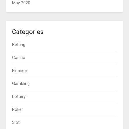
May 2020
Categories
Betting
Casino
Finance
Gambling
Lottery
Poker
Slot