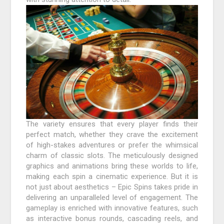
The variety ensures that every player finds their
perfect match, whether they crave the excitement
of high-stakes adventures or prefer the whimsical
charm of classic slots. The meticulously designed
graphics and animations bring these worlds to life,
making each spin a cinematic experience. But it is
not just about aesthetics – Epic Spins takes pride in
delivering an unparalleled level of engagement. The
gameplay is enriched with innovative features, such
as interactive bonus rounds, cascading reels, and