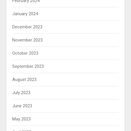
February 2024
January 2024
December 2023
November 2023
October 2023
September 2023
August 2023
July 2023
June 2023
May 2023