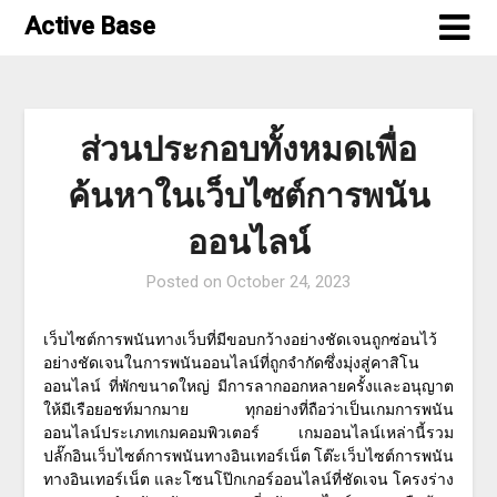
Skip
Active Base
to
content
ส่วนประกอบทั้งหมดเพื่อ
ค้นหาในเว็บไซต์การพนัน
ออนไลน์
Posted on
October 24, 2023
เว็บไซต์การพนันทางเว็บที่มีขอบกว้างอย่างชัดเจนถูกซ่อนไว้
อย่างชัดเจนในการพนันออนไลน์ที่ถูกจำกัดซึ่งมุ่งสู่คาสิโน
ออนไลน์ ที่พักขนาดใหญ่ มีการลากออกหลายครั้งและอนุญาต
ให้มีเรือยอชท์มากมาย ทุกอย่างที่ถือว่าเป็นเกมการพนัน
ออนไลน์ประเภทเกมคอมพิวเตอร์ เกมออนไลน์เหล่านี้รวม
ปลั๊กอินเว็บไซต์การพนันทางอินเทอร์เน็ต โต๊ะเว็บไซต์การพนัน
ทางอินเทอร์เน็ต และโซนโป๊กเกอร์ออนไลน์ที่ชัดเจน โครงร่าง