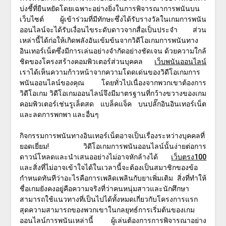
บ่งชี้ที่ยืนหยัดโดยเฉพาะอย่างยิ่งในการพิจารณาการพนันบน
เว็บไซต์ ผู้เข้าร่วมที่มีทักษะซึ่งได้รับรางวัลในเกมการพนัน
ออนไลน์จะได้รับเงื่อนไขระดับดาวจากสื่อเป็นประจำ ส่วน
เหล่านี้ได้ก่อให้เกิดพลังอันเข้มข้นจากวิดีโอเกมการพนันทาง
อินเทอร์เน็ตซึ่งมีการเล่นอย่างจำกัดอย่างชัดเจน ด้วยความใกล้
ชิดของโครงสร้างคอมพิวเตอร์ส่วนบุคคล
เว็บพนันออนไลน์
เราได้เห็นความก้าวหน้าจากความโดดเด่นของวิดีโอเกมการ
พนันออนไลน์ของคุณ โดยทั่วไปเนื่องจากพวกเขาต้องการ
วิดีโอเกม วิดีโอเกมออนไลน์จึงมีมาตรฐานที่กว้างขวางของเกม
คอมพิวเตอร์เช่นรูเล็ตสด แบล็คแจ็ค บนปลั๊กอินอินเทอร์เน็ต
และลดการพกพา และอื่นๆ
กิจกรรมการพนันทางอินเทอร์เน็ตอาจเป็นเรื่องระหว่างบุคคลที่
ยอดเยี่ยม! วิดีโอเกมการพนันออนไลน์นั้นง่ายต่อการ
ดาวน์โหลดและนำเสนออย่างไม่อาจหักล้างได้
เว็บตรง100
และสิ่งที่ไม่อาจเข้าใจได้ในเวลานี้จะต้องเป็นสมาชิกของข้อ
กำหนดทันทีว่าอะไรคือการเพลิดเพลินกับยาเพิ่มเติม สิ่งที่ทำให้
ชื่อเกมยังคงอยู่คือความจริงที่ว่าคนหนุ่มสาวและนักศึกษา
สามารถใช้แนวทางที่เป็นไปได้ทั้งหมดเกี่ยวกับโครงการแรก
สุดความสามารถของพวกเขาในกลยุทธ์การเริ่มต้นของเกม
ออนไลน์การพนันเหล่านี้ ผู้เล่นต้องการการพิจารณาอย่าง