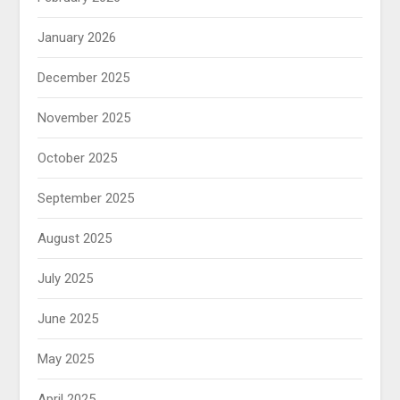
January 2026
December 2025
November 2025
October 2025
September 2025
August 2025
July 2025
June 2025
May 2025
April 2025