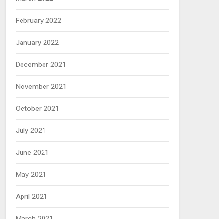
February 2022
January 2022
December 2021
November 2021
October 2021
July 2021
June 2021
May 2021
April 2021
March 2021