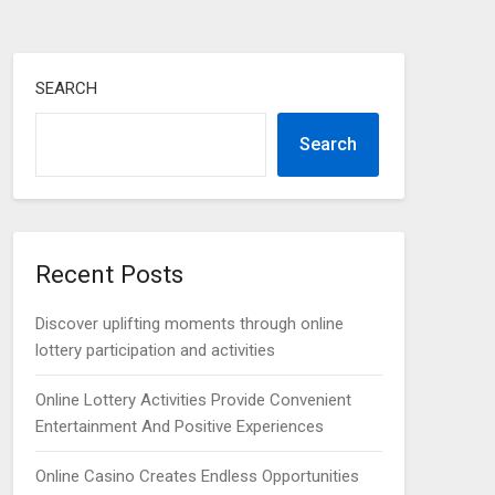
SEARCH
Search
Recent Posts
Discover uplifting moments through online
lottery participation and activities
Online Lottery Activities Provide Convenient
Entertainment And Positive Experiences
Online Casino Creates Endless Opportunities