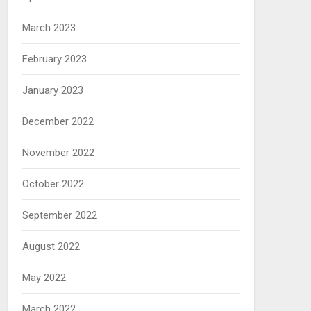
March 2023
February 2023
January 2023
December 2022
November 2022
October 2022
September 2022
August 2022
May 2022
March 2022