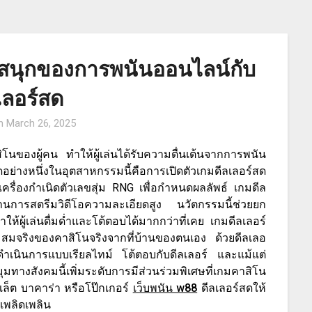
สนุกของการพนันออนไลน์กับ
เลอร์สด
on
March 26, 2025
โนของผู้คน ทำให้ผู้เล่นได้รับความตื่นเต้นจากการพนัน
่สุดอย่างหนึ่งในอุตสาหกรรมนี้คือการเปิดตัวเกมดีลเลอร์สด
ยเครื่องกำเนิดตัวเลขสุ่ม RNG เพื่อกำหนดผลลัพธ์ เกมดีล
์ผ่านการสตรีมวิดีโอความละเอียดสูง นวัตกรรมนี้ช่วยยก
ผู้เล่นดื่มด่ำและโต้ตอบได้มากกว่าที่เคย เกมดีลเลอร์
วามสมจริงของคาสิโนจริงจากที่บ้านของตนเอง ด้วยดีลเลอ
รดำเนินการแบบเรียลไทม์ โต้ตอบกับดีลเลอร์ และแม้แต่
ุมทางสังคมนี้เพิ่มระดับการมีส่วนร่วมพิเศษที่เกมคาสิโน
ูเล็ต บาคาร่า หรือโป๊กเกอร์
เว็บพนัน w88
ดีลเลอร์สดให้
น เพลิดเพลิน