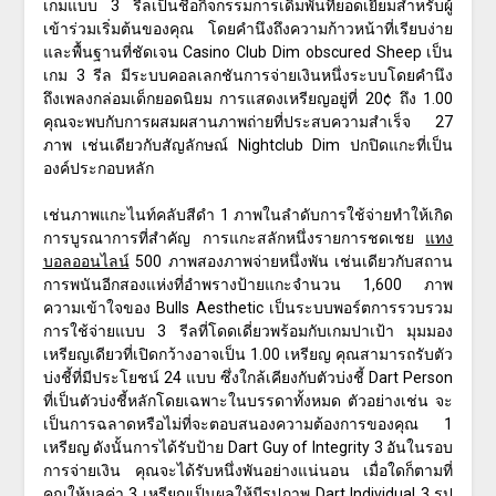
เกมแบบ 3 รีลเป็นชื่อกิจกรรมการเดิมพันที่ยอดเยี่ยมสำหรับผู้
เข้าร่วมเริ่มต้นของคุณ โดยคำนึงถึงความก้าวหน้าที่เรียบง่าย
และพื้นฐานที่ชัดเจน Casino Club Dim obscured Sheep เป็น
เกม 3 รีล มีระบบคอลเลกชันการจ่ายเงินหนึ่งระบบโดยคำนึง
ถึงเพลงกล่อมเด็กยอดนิยม การแสดงเหรียญอยู่ที่ 20¢ ถึง 1.00
คุณจะพบกับการผสมผสานภาพถ่ายที่ประสบความสำเร็จ 27
ภาพ เช่นเดียวกับสัญลักษณ์ Nightclub Dim ปกปิดแกะที่เป็น
องค์ประกอบหลัก
เช่นภาพแกะไนท์คลับสีดำ 1 ภาพในลำดับการใช้จ่ายทำให้เกิด
การบูรณาการที่สำคัญ การแกะสลักหนึ่งรายการชดเชย
แทง
บอลออนไลน์
500 ภาพสองภาพจ่ายหนึ่งพัน เช่นเดียวกับสถาน
การพนันอีกสองแห่งที่อำพรางป้ายแกะจำนวน 1,600 ภาพ
ความเข้าใจของ Bulls Aesthetic เป็นระบบพอร์ตการรวบรวม
การใช้จ่ายแบบ 3 รีลที่โดดเดี่ยวพร้อมกับเกมปาเป้า มุมมอง
เหรียญเดียวที่เปิดกว้างอาจเป็น 1.00 เหรียญ คุณสามารถรับตัว
บ่งชี้ที่มีประโยชน์ 24 แบบ ซึ่งใกล้เคียงกับตัวบ่งชี้ Dart Person
ที่เป็นตัวบ่งชี้หลักโดยเฉพาะในบรรดาทั้งหมด ตัวอย่างเช่น จะ
เป็นการฉลาดหรือไม่ที่จะตอบสนองความต้องการของคุณ 1
เหรียญ ดังนั้นการได้รับป้าย Dart Guy of Integrity 3 อันในรอบ
การจ่ายเงิน คุณจะได้รับหนึ่งพันอย่างแน่นอน เมื่อใดก็ตามที่
คุณให้มูลค่า 3 เหรียญเป็นผลให้มีรูปภาพ Dart Individual 3 รูป