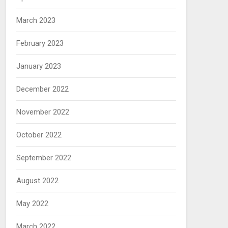
March 2023
February 2023
January 2023
December 2022
November 2022
October 2022
September 2022
August 2022
May 2022
March 2022