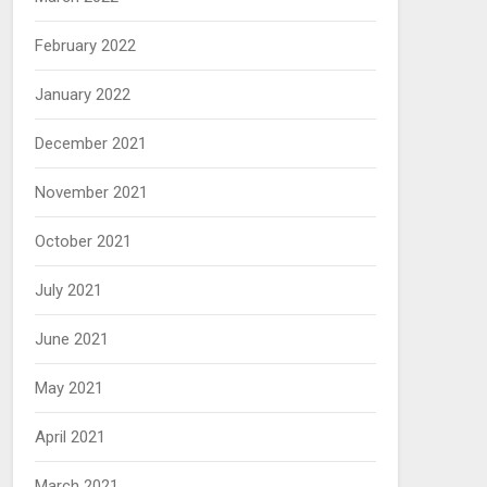
February 2022
January 2022
December 2021
November 2021
October 2021
July 2021
June 2021
May 2021
April 2021
March 2021