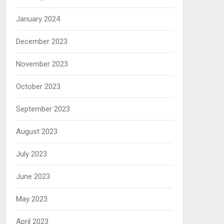
January 2024
December 2023
November 2023
October 2023
September 2023
August 2023
July 2023
June 2023
May 2023
April 2023