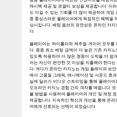
캐시백 제공 및 로열티 보상을 제공합니다. 이
도 이길 수 있는 기회를 더 많이 제공하여 게임
종 충성스러운 플레이어에게 독점적인 혜택을 제
상시킵니다. 베팅 옵션의 유연성은 온라인 카지
다.
플레이어는 하이롤러와 캐주얼 게이머 모두를 
다. 종종 최소 베팅 금액이 더 높은 기존 카지
있도록 허용하여 더 많은 청중이 도박을 더 쉽게
어는 자신이 편안한 것 이상을 지출해야 한다는
다. 게다가 온라인 카지노는 게임 플레이와 보안
에서 고품질 그래픽, 애니메이션 및 사운드 효
실제 딜러가 비디오 스트리밍을 통해 플레이어
오프라인 카지노 경험 간의 격차를 메웁니다. 또
불 방법을 사용하여 플레이어의 개인 및 재정 
제공합니다. 지속적인 혁신과 개선을 통해 온라
어에게 선호되는 선택이 되었습니다.