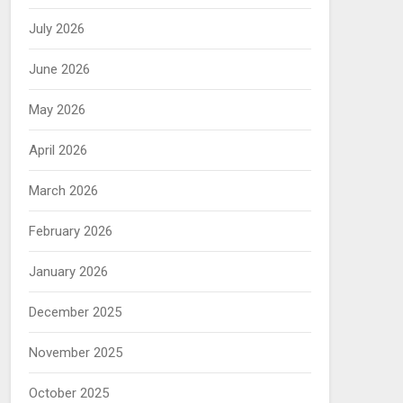
July 2026
June 2026
May 2026
April 2026
March 2026
February 2026
January 2026
December 2025
November 2025
October 2025