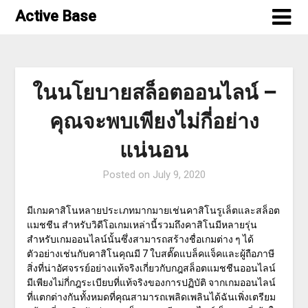
Skip
Active Base
to
content
ในนโยบายสล็อตออนไลน์ –
คุณจะพบเพียงไม่กี่อย่าง
แน่นอน
Posted on
July 9, 2020
มีเกมคาสิโนหลายประเภทมากมายเช่นคาสิโนรูเล็ตและสล็อต
แมชชีน สำหรับวิดีโอเกมเหล่านี้รวมถึงคาสิโนมีหลายรุ่น
สำหรับเกมออนไลน์นั้นซึ่งสามารถสร้างชื่อเกมต่าง ๆ ได้
ตัวอย่างเช่นกับคาสิโนคุณมี 7 ใบสตั๊ดแบล็คแจ็คและผู้ถือภาษี
สิ่งที่น่าอัศจรรย์อย่างแท้จริงเกี่ยวกับกฎสล็อตแมชชีนออนไลน์
มีเพียงไม่กี่กฎระเบียบที่แท้จริงของการปฏิบัติ จากเกมออนไลน์
ที่แตกต่างกันทั้งหมดที่คุณสามารถเพลิดเพลินได้ฉันเพิ่งเตรียม