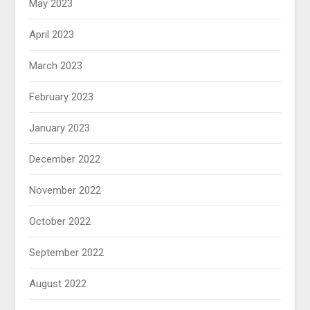
May 2023
April 2023
March 2023
February 2023
January 2023
December 2022
November 2022
October 2022
September 2022
August 2022