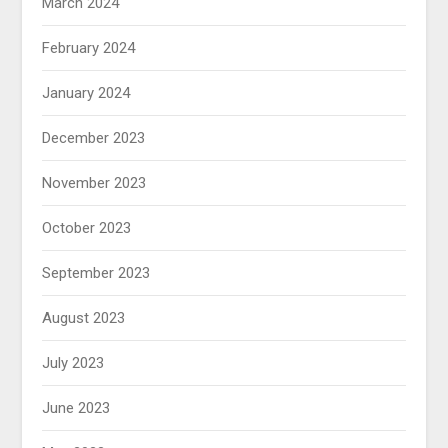
March 2024
February 2024
January 2024
December 2023
November 2023
October 2023
September 2023
August 2023
July 2023
June 2023