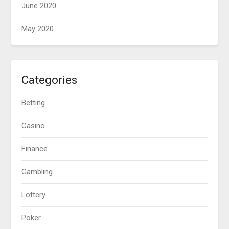
June 2020
May 2020
Categories
Betting
Casino
Finance
Gambling
Lottery
Poker