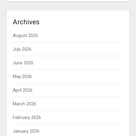
Archives
August 2026
July 2026
June 2026
May 2026
April 2026
March 2026
February 2026
January 2026