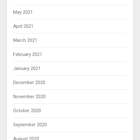
May 2021
April 2021
March 2021
February 2021
January 2021
December 2020
November 2020
October 2020
September 2020
August 2020