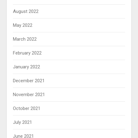
August 2022
May 2022
March 2022
February 2022
January 2022
December 2021
November 2021
October 2021
July 2021
June 2021