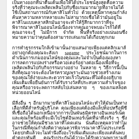
เป็นทางออกที่น่าตื่นเต้นเพื่อให้ได้ประโยชน์สูงสุดคือความ
จริงที่ว่าคุณจะเพลิดเพลินไปกับชื่อเกมมากมายที่อาจไม่ได้
ใช้เป็นสถานการณ์กับคาสิโนทั่วไป
ด้วยเหตุนี้หากคุณกำลัง
ค้นหาความหลากหลายและไม่สามารถเชื่อได้ว่ามันอยู่ใน
คาสิโนแบบคลาสสิกมันอาจจะทำให้รู้สึกมากกว่าที่จะ
พิจารณาคาสิโนออนไลน์เนื่องจากคุณอาจพบอะไรก็ได้ที่
คุณอาจจะรู้
ไม่มีการ
จำกัด
พื้นที่จริงอย่างแน่นอนซึ่ง
หมายความว่าคุณต้องสามารถเล่นเกมได้เกือบทุกเกม
การทำธุรกรรมใกล้เข้ามานั้นง่ายแสนง่ายเพียงแค่คลิกเมาส์
อย่างถูกต้องคุณจะสังเก
sagame
ประโยชน์มากในการ
ดำเนินการเกมออนไลน์ของคุณและไม่จำเป็นต้องมองหา
การลดการแปลงร่างหรือควอเตอร์อย่างต่อเนื่องเพื่อที่จะ
เพลิดเพลินไปกับกิจกรรมบางอย่าง
ในหลาย
ๆ
วิธีการนี้เป็น
สิ่งที่คุณอาจจะต้องใคร่ครวญเพราะมันอาจช่วยสร้างเกม
ของคุณให้ง่ายและสะดวกรวดเร็วในขณะที่ไม่ต้องอธิบาย
เพิ่มเติมเพื่อยืนยันการได้รับรางวัลที่ประสบความสำเร็จของ
คุณหรืออาจจะลดการสลับไปเล่นหลาย
ๆ
ของเกมสล็อต
หน่วยออนไลน์
มีสิ่งอื่น
ๆ
อีกมากมายที่คาสิโนออนไลน์จะทำให้มันเป็นทาง
เลือกที่ดีสำหรับผู้บริโภค
คุณเพียงแค่ต้องมีแล็ปท็อปหรือพีซี
ที่เชื่อถือได้นอกเหนือจากการเป็นพันธมิตรทางอินเทอร์เน็ต
และคุณก็พร้อมที่จะมีเว็บไซต์อินเทอร์เน็ตที่น่าทึ่งจริง
ๆ
ซึ่ง
อาจช่วยให้คุณมีช่วงเวลาที่โดดเด่น
นั่นคือเหตุผลว่าทำไม
ในกรณีที่คุณกำลังคิดว่าคุณควรพิจารณาคาสิโนประเภทนี้
โดยปกติแล้วจะไม่คำนึงถึงอะไรเพิ่มเติมและเพียงแค่ค้นพบ
คำตอบทันที
คุณรับประกันได้ว่าจะได้รับความพยายามที่