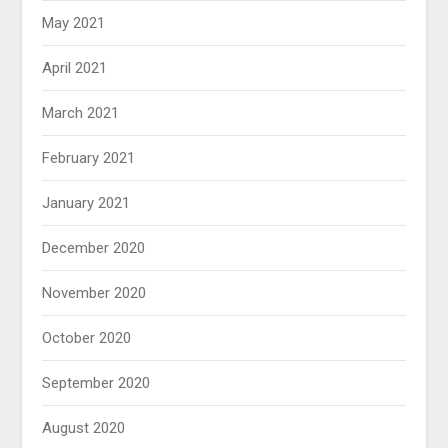
May 2021
April 2021
March 2021
February 2021
January 2021
December 2020
November 2020
October 2020
September 2020
August 2020