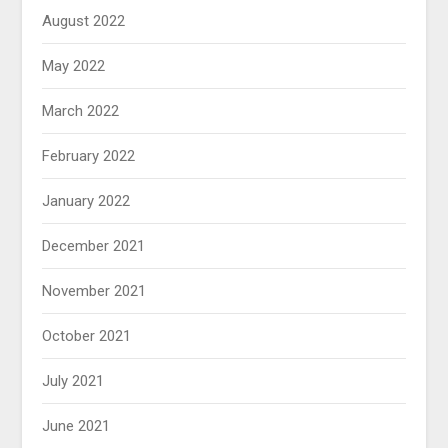
August 2022
May 2022
March 2022
February 2022
January 2022
December 2021
November 2021
October 2021
July 2021
June 2021