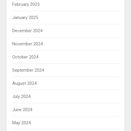
February 2025
January 2025
December 2024
November 2024
October 2024
September 2024
August 2024
July 2024
June 2024
May 2024