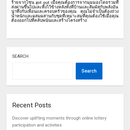
ร้ายจากโซน
เมื่อคุณต้องการจากมุมมองโดยรวมที่
got out
ส่งผ่านขึ้นไปและทิ้งไว้ข้างหลังทั้งที่บ้านและสัมผัสกับพลังอัน
น่าทึ่งกับเพื่อนและครอบครัวของคุณ
คุณไม่จำเป็นต้องถ่วง
น้ำหนักและผสมผสานกับชุดที่เหมาะสมที่คุณต้องใช้เมื่อคุณ
ต้องออกไปที่คลับพนันและสร้างโครงสร้าง
SEARCH
Search
Recent Posts
Discover uplifting moments through online lottery
participation and activities