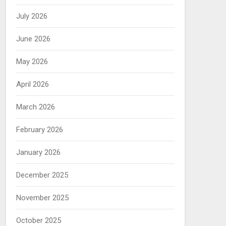
July 2026
June 2026
May 2026
April 2026
March 2026
February 2026
January 2026
December 2025
November 2025
October 2025