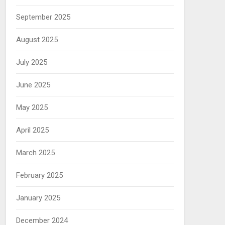
September 2025
August 2025
July 2025
June 2025
May 2025
April 2025
March 2025
February 2025
January 2025
December 2024