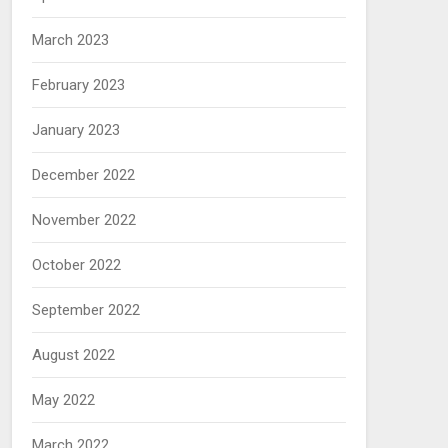
March 2023
February 2023
January 2023
December 2022
November 2022
October 2022
September 2022
August 2022
May 2022
March 2022