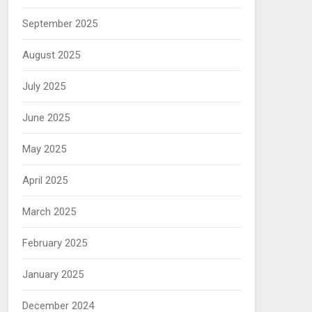
September 2025
August 2025
July 2025
June 2025
May 2025
April 2025
March 2025
February 2025
January 2025
December 2024