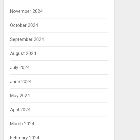
November 2024
October 2024
September 2024
August 2024
July 2024
June 2024
May 2024
April 2024
March 2024
February 2024