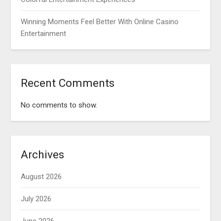
Winning Moments Feel Better With Online Casino
Entertainment
Recent Comments
No comments to show.
Archives
August 2026
July 2026