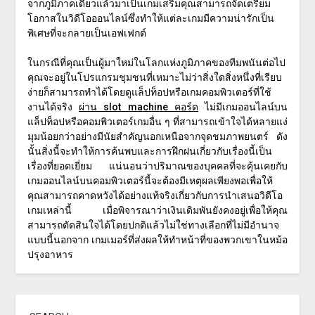
จากภูมิภาคเดียวแล้วมาเป็นเกมเสริมคุณสามารถจัดเตรียม
โอกาสในวิดีโอออนไลน์ซึ่งทำให้แต่ละเกมมีความน่ารักเป็น
พิเศษที่จะกลายเป็นเอฟเฟกต์
ในกรณีที่คุณเป็นผู้มาใหม่ในโลกแห่งภูมิภาคของทีมพนันต่อไป
คุณจะอยู่ในโปรแกรมชุมชนที่เหมาะไม่ว่าสิ่งใดสิ่งหนึ่งที่เรียบ
ง่ายก็สามารถทำได้โดยดูแล็ปท็อปหรือเกมคอมพิวเตอร์ที่ใช้
งานได้จริง
ผ่าน slot machine คอร์ด
ไม่มีเกมออนไลน์บน
แล็ปท็อปหรือคอมพิวเตอร์เกมอื่น ๆ ที่สามารถเข้าใจได้หลายแง่
มุมน้อยกว่าอย่างมีนัยสำคัญนอกเหนือจากจุดชมภาพยนตร์ ดัง
นั้นสิ่งนี้จะทำให้การค้นพบและการฝึกฝนเกี่ยวกับเรื่องนี้เป็น
เรื่องที่ยอดเยี่ยม แน่นอนว่าปริมาณของบุคคลที่จะคุ้นเคยกับ
เกมออนไลน์บนคอมพิวเตอร์นี้จะต้องมีเหตุผลเพียงพอเพื่อให้
คุณสามารถคาดหวังได้อย่างแท้จริงเกี่ยวกับการนำเสนอวิดีโอ
เกมเหล่านี้ เมื่อพิจารณาว่าเงินเดิมพันยังคงอยู่เพื่อให้คุณ
สามารถตัดสินใจได้โดยปกติแล้วไม่ใช่ทางเลือกที่ไม่มีอำนาจ
แบบนี้นอกจาก เกมเมอร์ที่ส่งผลให้ทำหน้าที่ของพวกเขาในหม้อ
ปรุงอาหาร