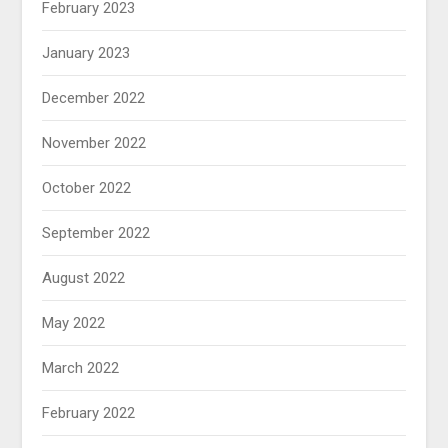
February 2023
January 2023
December 2022
November 2022
October 2022
September 2022
August 2022
May 2022
March 2022
February 2022