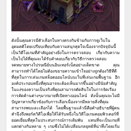
ดังนั้นคุณควรมีตัวเลือกในทางตรงกันข้ามกับการดูเว็บใน
อุดมคติโดยเปรียบเทียบกับความสนุกสุดใจเนื่องจากปัจจุบันนี้
เป็นวิดีโอเกมที่สำคัญอย่างยิ่งในการตรวจสอบ เกี่ยวกับความ
เป็นไปได้ที่คุณจะได้รับคำตอบเกี่ยวกับวิธีการตรวจสอบ
จดหมายทางไปรษณีย์บนอินเทอร์เน็ตอย่างเด็ดขาด คุณ
สามารถทำได้โดยไม่ต้องขยายความเข้าใจอย่างถูกต้องวิธีที่ดี
ที่สุดในการเล่นเกมสล็อตออนไลน์บนเว็บที่เล่นเกมพื้นฐาน อีก
องค์ประกอบหนึ่งที่คุณอาจจะต้องเห็นมากขึ้นอย่างมีนัยสำคัญ
ในแง่ของความเป็นจริงที่คุณสามารถตัดสินใจในการจัดเรียง
การคัดค้านต่างๆมากมายที่เปิดทางออนไลน์ ดังนั้นคุณจะไม่มี
ปัญหาหากเกี่ยวข้องกับการเลือกเนื่องจากมีหลายสิ่งที่คุณ
สามารถพบและเลือกได้ โดยพื้นฐานแล้วนี่คือคำอธิบายที่ผู้คน
คำนึงถึงพอร์ตวิดีโอเพื่อให้ได้รับหนึ่งในวิดีโอเกมคอมพิวเตอร์ที่
ยอดเยี่ยมที่สุดในประสบการณ์การเดิมพัน แทนที่จะเป็นเกมที่
แตกต่างกันหลาย ๆ เกมซึ่งไม่ได้เปลี่ยนกลยุทธ์ที่น่าทึ่งโดยเริ่ม