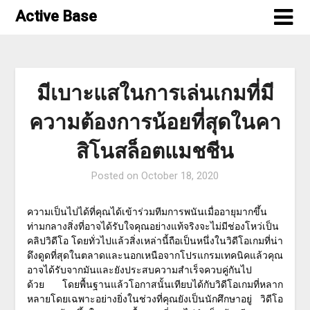
Skip
Active Base
to
content
มีเบาะแสในการเล่นเกมที่มี
ความต้องการน้อยที่สุดในคา
สิโนสล็อตแมชชีน
Posted on
October 18, 2020
ความเป็นไปได้ที่คุณได้เข้าร่วมทีมการพนันเมื่ออายุมากขึ้น
ท่ามกลางสิ่งที่อาจได้รับใจคุณอย่างแท้จริงจะไม่มีช่องโหว่เป็น
คลิปวิดีโอ โดยทั่วไปแล้วสิ่งเหล่านี้ถือเป็นหนึ่งในวิดีโอเกมที่น่า
ดึงดูดที่สุดในตลาดและนอกเหนือจากโปรแกรมเทคนิคแล้วคุณ
อาจได้รับจากมันและยังประสบความสำเร็จควบคู่กันไป
ด้วย โดยพื้นฐานแล้วโอกาสนั้นเทียบได้กับวิดีโอเกมที่หลาก
หลายโดยเฉพาะอย่างยิ่งในช่วงที่คุณยังเป็นนักศึกษาอยู่ วิดีโอ