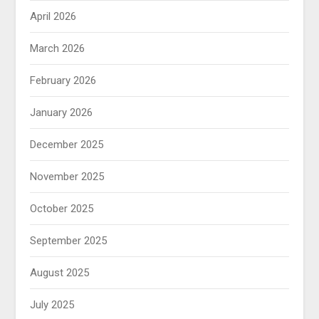
April 2026
March 2026
February 2026
January 2026
December 2025
November 2025
October 2025
September 2025
August 2025
July 2025