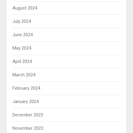
August 2024
July 2024
June 2024
May 2024
April 2024
March 2024
February 2024
January 2024
December 2023
November 2023