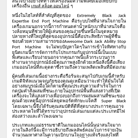
สนใจบางอย่างที่ทำให้เครื่องนี้มีความพิเศษเมื่อเทียบกับ
เครื่องอื่น
เกมส์ สล็อต ออนไลน์
ๆ
หนึ่งในไฮไลท์ที่สำคัญที่สุดของ
Extremely Black Jack
คือระบบไฟที่น่าสนใจภายใน
Expertise End Port Machine
เครื่องเกมนอกจากนี้การกำหนดค่าน้ำหนักเบาที่น่าสนใจคือ
วงล้อหมุนที่ช่วยให้ผู้เล่นของคุณง่ายขึ้นหนึ่งในจุดหมาย
ปลายทางที่ใหญ่ที่สุดของอุปกรณ์นี้คือประสิทธิภาพผู้ที่ชื่น
ชอบด้วยความสามารถของ
Awesome Dark Jack Ability Stop
จะไม่พบปัญหาใดๆในการเข้าใจทิศทางกับ
Port Machine
ยูนิตเกมนี้การจัดการกับโปรแกรมกับอุปกรณ์นี้เป็นแบบ
พิเศษและเรียบง่ายนอกจากคุณภาพนี้แล้วกระบวนการ
ทำงานจากอุปกรณ์ยังมีคุณภาพสูงอีกด้วยเหนือสิ่งนี้คือเสียง
เกมออนไลน์ที่สะดุดตาซึ่งรวมถึงความเพลิดเพลินที่มีต่อเกม
ผู้คนที่เล่นเกมนี้อย่างกระตือรือร้นจะสนุกไปกับเกมนี้สำหรับ
เกมดิจิทัลแนวผจญภัยของคุณดูเหมือนว่าจะทำให้มั่นใจได้
อย่างสมบูรณ์เมื่อใดก็ตามที่คุณประสบความสำเร็จในการ
กดปุ่มคำสั่งผสมที่ชนะภายในอุปกรณ์พื้นที่แสงสว่างที่เปิด
เครื่องจะให้แสงสว่างเพื่อบ่งบอกถึงการผสมผสานที่ชนะของ
คุณด้วยเหตุนี้อุปกรณ์หยุดพอร์ตทักษะแจ็คสี
Super Black
โดยเฉพาะนี้จึงได้รับคุณสมบัติที่ดีที่สุดบางประการคุณอาจ
ประหลาดใจที่ได้ทราบว่าอุปกรณ์เล่นเกมแต่ละประเภทมีไฟ
ส่องสว่างและลำโพงเฉพาะ
ประเภทและแม่ธรรมชาติในเกมออนไลน์นั้นน่าสนใจมาก
ภายในลิงก์นี้จะมีการอธิบายถึงผลลัพธ์คอมโบการจ่ายเงิน
จำนวนมหาศาลในความเบิกบานใจอย่างแท้จริงแสงไฟที่