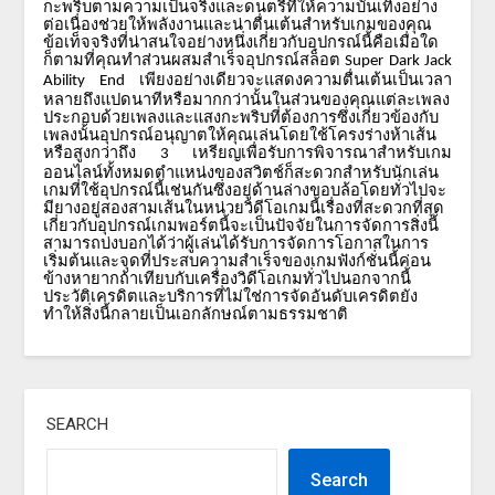
กะพริบตามความเป็นจริงและดนตรีที่ให้ความบันเทิงอย่าง
ต่อเนื่องช่วยให้พลังงานและน่าตื่นเต้นสำหรับเกมของคุณ
ข้อเท็จจริงที่น่าสนใจอย่างหนึ่งเกี่ยวกับอุปกรณ์นี้คือเมื่อใด
ก็ตามที่คุณทำส่วนผสมสำเร็จอุปกรณ์สล็อต
Super Dark Jack
เพียงอย่างเดียวจะแสดงความตื่นเต้นเป็นเวลา
Ability End
หลายถึงแปดนาทีหรือมากกว่านั้นในส่วนของคุณแต่ละเพลง
ประกอบด้วยเพลงและแสงกะพริบที่ต้องการซึ่งเกี่ยวข้องกับ
เพลงนั้นอุปกรณ์อนุญาตให้คุณเล่นโดยใช้โครงร่างห้าเส้น
หรือสูงกว่าถึง
เหรียญเพื่อรับการพิจารณาสำหรับเกม
3
ออนไลน์ทั้งหมดตำแหน่งของสวิตช์ก็สะดวกสำหรับนักเล่น
เกมที่ใช้อุปกรณ์นี้เช่นกันซึ่งอยู่ด้านล่างขอบล้อโดยทั่วไปจะ
มียางอยู่สองสามเส้นในหน่วยวิดีโอเกมนี้เรื่องที่สะดวกที่สุด
เกี่ยวกับอุปกรณ์เกมพอร์ตนี้จะเป็นปัจจัยในการจัดการสิ่งนี้
สามารถบ่งบอกได้ว่าผู้เล่นได้รับการจัดการโอกาสในการ
เริ่มต้นและจุดที่ประสบความสำเร็จของเกมฟังก์ชั่นนี้ค่อน
ข้างหายากถ้าเทียบกับเครื่องวิดีโอเกมทั่วไปนอกจากนี้
ประวัติเครดิตและบริการที่ไม่ใช่การจัดอันดับเครดิตยัง
ทำให้สิ่งนี้กลายเป็นเอกลักษณ์ตามธรรมชาติ
SEARCH
Search