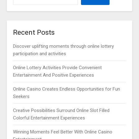
Recent Posts
Discover uplifting moments through online lottery
participation and activities
Online Lottery Activities Provide Convenient
Entertainment And Positive Experiences
Online Casino Creates Endless Opportunities for Fun
Seekers
Creative Possibilities Surround Online Slot Filled
Colorful Entertainment Experiences
Winning Moments Feel Better With Online Casino