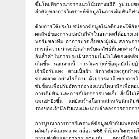
ขึ้นโดยพิจารณาจากแนวโน้มทางสถิติ รูปแบบของผู้
สำคัญของการวิเคราะห์ข้อมูลในการเดิมพันกีฬา
ด้วยการใช้ประโยชน์จากข้อมูลในอดีตและใช้
ผลลัพธ์ของการแข่งขันกีฬาในอนาคตได้อย่างแม่นย
ฟอร์มของทีม อาการบาดเจ็บของผู้เล่น สภาพอาก
การณ์ความน่าจะเป็นสำหรับผลลัพธ์ที่แตกต่างกั
อันล้ำค่าในการประเมินความเป็นไปได้ของผลลัพ
เกิดขึ้น นอกจากนี้ การวิเคราะห์ข้อมูลยังได้
เจ้ามือรับแทง ตามเนื้อผ้า อัตราต่อรองถูกก
ของตลาด อย่างไรก็ตาม ด้วยการมาถึงของการวิเคร
ซับซ้อนเพื่อปรับอัตราต่อรองแบบไดนามิกเพื่อตอ
การเดิมพัน และการอัปเดตการบาดเจ็บ สิ่งนี้ไม่เพ
แม่นยำยิ่งขึ้น แต่ยังสร้างโอกาสสำหรับนักเด
รองของเจ้ามือรับแทงและแบบจำลองการคาดกา
การบูรณาการการวิเคราะห์ข้อมูลเข้ากับแพลตฟอร
ผลิตภัณฑ์และตลาด
สล็อต w88
ที่เป็นนวัตกรรม
การแข่งขันและการกระจายแต้ม ตอนนี้นักเดิม