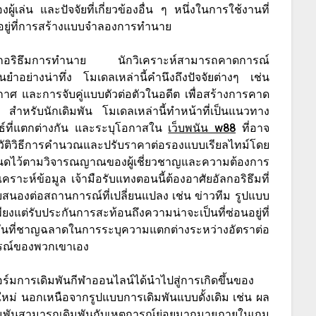
เล่น และปัจจัยที่เกี่ยวข้องอื่น ๆ หนึ่งในการใช้งานที่
อยู่ที่การสร้างแบบจำลองการทำนาย
อัลกอริธึมการทำนาย นักวิเคราะห์สามารถคาดการณ์
ำอย่างน่าทึ่ง โมเดลเหล่านี้คำนึงถึงปัจจัยต่างๆ เช่น
าศ และการจับคู่แบบตัวต่อตัวในอดีต เพื่อสร้างการคาด
น สำหรับนักเดิมพัน โมเดลเหล่านี้ทำหน้าที่เป็นแนวทาง
ธ์ที่แตกต่างกัน และระบุโอกาสใน
เว็บพนัน w88
ที่อาจ
ปฏิวัติวิธีการคำนวณและปรับราคาต่อรองแบบเรียลไทม์โดย
ำหนดไว้ตามวิจารณญาณของผู้เชี่ยวชาญและความต้องการ
าะห์ข้อมูล เจ้ามือรับแทงตอนนี้ต้องอาศัยอัลกอริธึมที่
บสนองต่อสถานการณ์ที่เปลี่ยนแปลง เช่น ข่าวทีม รูปแบบ
ียงแต่รับประกันการสะท้อนถึงความน่าจะเป็นที่ซ่อนอยู่ที่
ิมพันที่ชาญฉลาดในการระบุความแตกต่างระหว่างอัตราต่อ
รณ์ของพวกเขาเอง
์มการเดิมพันกีฬาออนไลน์ได้นำไปสู่การเกิดขึ้นของ
ใหม่ นอกเหนือจากรูปแบบการเดิมพันแบบดั้งเดิม เช่น ผล
พันสามารถเดิมพันกับเหตุการณ์ย่อยมากมายภายในเกม