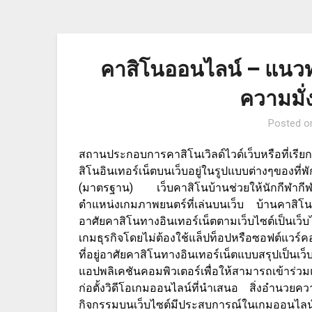
Skip
to
content
คาสิโนออนไลน์ – แนว
ความมั่
Posted 
สถานประกอบการคาสิโนเวิลด์ไวด์เว็บหรือที่เรีย
สิโนอินเทอร์เน็ตบนเว็บอยู่ในรูปแบบต่างๆของท
(มาตรฐาน) เว็บคาสิโนบ้านช่วยให้นักกีฬากี
ตำแหน่งเกมภาพยนตร์ที่เล่นบนเว็บ บ้านคาสิโน
อาศัยคาสิโนทางอินเทอร์เน็ตตามเว็บไซต์เป็นเว็บไ
เกมธุรกิจโดยไม่ต้องใช้แล็ปท็อปหรือซอฟต์แวร์ค
ที่อยู่อาศัยคาสิโนทางอินเทอร์เน็ตแบบสรุปเป
แอปพลิเคชันคอมพิวเตอร์เพื่อให้สามารถเข้าร่ว
ก่อตั้งวิดีโอเกมออนไลน์ที่นำเสนอ สิ่งอำนวยควา
กิจกรรมบนเว็บไซต์มีประสบการณ์ในเกมออนไลน