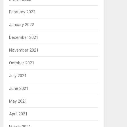
February 2022
January 2022
December 2021
November 2021
October 2021
July 2021
June 2021
May 2021
April 2021
March 2021