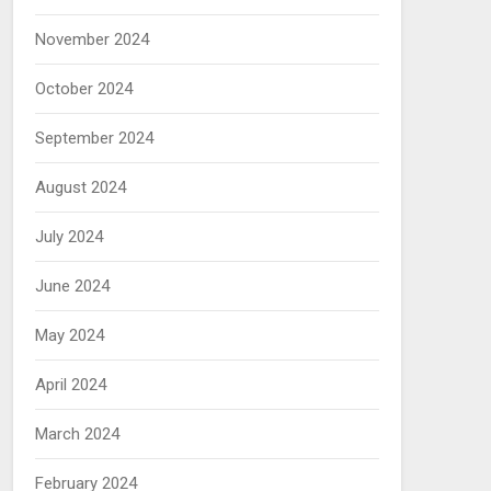
November 2024
October 2024
September 2024
August 2024
July 2024
June 2024
May 2024
April 2024
March 2024
February 2024