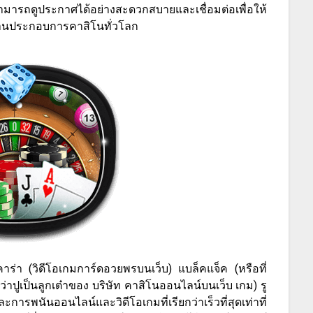
ามารถดูประกาศได้อย่างสะดวกสบายและเชื่อมต่อเพื่อให้
โอสถานประกอบการคาสิโนทั่วโลก
าคาร่า (วิดีโอเกมการ์ดอวยพรบนเว็บ) แบล็คแจ็ค (หรือที่
กว่าปูเป็นลูกเต๋าของ บริษัท คาสิโนออนไลน์บนเว็บ เกม) รู
นันออนไลน์และวิดีโอเกมที่เรียกว่าเร็วที่สุดเท่าที่