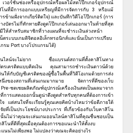
) เวอร์ชั่นช่องหรืออุปกรณ์หรือผลไม้สดโป๊กเกอร์อุปกรณ์
นที่มีการออกแบบเหรียญที่มีการจัดการกับ 3 หรือแม้
ารข้ามฝั่งจากเกียร์ติดใจ) และบันทึกวิดีโอโป๊กเกอร์ (การ
้างบัตรไม่กี่ทักทายดึงดูดโป๊กเกอร์เล่นออกมาในท้ายที่สุด
เติมมีให้สำหรับสมาชิกที่วางแผนที่จะชำระเงินล่วงหน้า
์เน็ตระบบเกมดิจิตอลอิเล็กทรอนิกส์และนั่นเป็นการเปรียบ
แกรม Port บางโปรแกรมได้)
ออนไลน์จะไม่ยาก ชื่อแบรนด์สถานที่ตั้งคาสิโนทาง
ยใช้บัตรเครดิตแบบคิดเงิน คุณสามารถชำระเงินดาวน์ด้วย
ห้กับบัญชีเครดิตของผู้ซื้อในพื้นที่วิดีโอเกมด้วยการส่ง
กหนึ่งของสถานที่เล่นเกมมากมาย จัดการที่ดีของเว็บ
re-ชดเชยผลิตภัณฑ์อุปกรณ์เครื่องเงินสดเป็นผลมาจาก
่การแสดงออกนั้นดูน่าดึงดูดสำหรับทุกคนที่ต้องการเข้า
ใจ แต่สนใจที่จะเรียนรู้คุณเคยคิดบ้างไหมว่าข้อดีภายใต้
จจัยที่เป็นประโยชน์บางประการ ที่เกี่ยวข้องกับเว็บคาสิโน
ั้นไม่ว่าคุณจะเล่นเกมออนไลน์คาสิโนที่คุณชื่นชอบเป็น
สิโนที่ดีที่สุดเมื่อคุณต้องการขอแนะนำให้ตั้งงบ
นนไม่เพียงพอ ไม่แปลงว่าคุณจะคิดอย่างไร