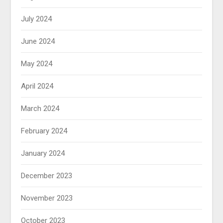
July 2024
June 2024
May 2024
April 2024
March 2024
February 2024
January 2024
December 2023
November 2023
October 2023