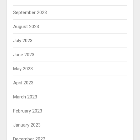
September 2023
August 2023
July 2023
June 2023
May 2023
April 2023
March 2023
February 2023
January 2023
December 2022