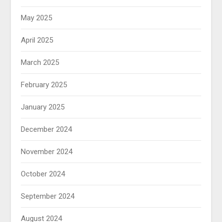
May 2025
April 2025
March 2025
February 2025
January 2025
December 2024
November 2024
October 2024
September 2024
August 2024