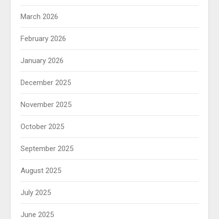
March 2026
February 2026
January 2026
December 2025
November 2025
October 2025
September 2025
August 2025
July 2025
June 2025