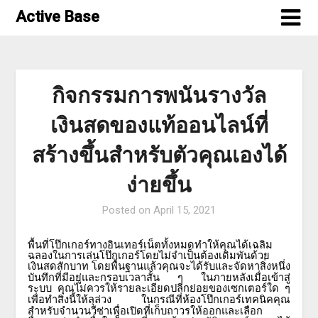
Skip
Active Base
to
content
กิจกรรมการพนันรางวัล
เงินสดของแท้ออนไลน์ที่
สร้างขึ้นสำหรับตัวคุณเองได้
ง่ายขึ้น
Posted on
April 15, 2021
พื้นที่โป๊กเกอร์ทางอินเทอร์เน็ตทั้งหมดทำให้คุณได้เฉลิม
ฉลองในการเล่นโป๊กเกอร์โดยไม่จำเป็นต้องเดิมพันด้วย
เงินสดสักบาท
โดยพื้นฐานแล้วคุณจะได้รับและจัดหาสิ่งหนึ่ง
บันทึกที่มีอยู่และกรอบเวลาสั้น
ๆ
ในภายหลังเมื่อเข้าสู่
ระบบ
คุณไม่ควรให้รายละเอียดปลีกย่อยของเซกเตอร์ใด
ๆ
เพื่อทำสิ่งนี้ให้ลุล่วง
ในกรณีที่ห้องโป๊กเกอร์เทคนิคคุณ
สำหรับจำนวนวีซ่าเพื่อเปิดที่เก็บถาวรให้ออกและเลือก