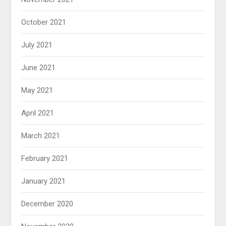
October 2021
July 2021
June 2021
May 2021
April 2021
March 2021
February 2021
January 2021
December 2020