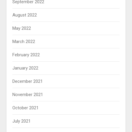
September 2022
August 2022
May 2022
March 2022
February 2022
January 2022
December 2021
November 2021
October 2021
July 2021