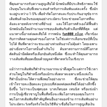
ที่คุณสามารถรับความสูญเสียได้ นักพนันที่มีประสิทธิภาพจะใช้
เงินทุนในระดับที่เหมาะสมสำหรับการเดิมพันแต่ละครั้ง ซึ่งมัก
จะอยู่ระหว่าง 1-5% เพื่อจำกัดโอกาสและรับประกันอายุขัย การ
เดิมพันด้วยเงินของคุณอย่างระมัดระวังจะช่วยลดโอกาสที่จะ
ล้มละลายหลังจากช่วงที่ย่ำแย่ และให้โอกาสตัวเองได้ฟื้นตัว
นักพนันมือใหม่จำนวนมากชอบเดิมพันกับตัวเลือกที่ดีที่สุด แต่
แนวทางนี้อาจส่งผลเสียได้ การพนัน
fun888 สล็อต
เกี่ยวข้อง
กับการติดตามคุณค่าของโอกาส ไม่ใช่แค่การเลือกแชมป์ที่เป็น
ไปได้ ทีมที่คาดว่าจะชนะอย่างท่วมท้นอาจไม่คุ้มค่า โดยเฉพาะ
อย่างยิ่งหากโอกาสนั้นต่ำเกินไป ค้นหาสถานการณ์ที่โอกาส
ตัดสินม้ามืดผิดหรือเลือกอันดับหนึ่งผิด ซึ่งจะทำให้คุณสามารถ
วางเดิมพันที่ยอดเยี่ยมด้วยมูลค่าที่คาดหวังในเชิงบวก
แม้ว่าการเดิมพันกีฬาจำนวนมากจะน่าดึงดูดใจ แต่การใช้เวลา
ส่วนใหญ่ในกีฬาหนึ่งหรือแม้กระทั่งตลาดเฉพาะหนึ่งแห่งใน
กีฬานั้นมักจะให้ความพึงพอใจอย่างมาก ซึ่งจะช่วยให้คุณ
เข้าใจรายละเอียดและรูปแบบที่ส่งผลต่อผลลัพธ์ได้อย่างลึกซึ้ง
ยิ่งขึ้น ไม่ว่าจะเป็นฟุตบอล บาสเก็ตบอล เทนนิส หรือแข่งม้า
การเป็นผู้เชี่ยวชาญในพื้นที่หนึ่งจะเพิ่มโอกาสของคุณในการ
พบโอกาสเดิมพันที่สำคัญที่คนอื่นอาจมองข้าม การเดิมพันอย่าง
ไม่ระมัดระวังหรือจริงใจเป็นวิธีที่น่าเชื่อถือในการสูญเสียเงิน