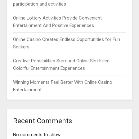
participation and activities
Online Lottery Activities Provide Convenient
Entertainment And Positive Experiences
Online Casino Creates Endless Opportunities for Fun
Seekers
Creative Possibilities Surround Online Slot Filled
Colorful Entertainment Experiences
Winning Moments Feel Better With Online Casino
Entertainment
Recent Comments
No comments to show.