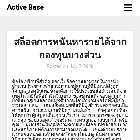
Skip
Active Base
to
content
สล็อตการพนันหารายได้จาก
กองทุนบางส่วน
Posted on
July 7, 2020
ข้อได้เปรียบที่สำคัญของเว็บคือความสามารถในการนำ
จำนวนประชากรจำนวนมากมาสู่สถานที่ที่มีเสน่ห์ดึงดูด
ใจ
บนสล็อตอินเทอร์เน็ตคือการใช้ประโยชน์อย่างเต็มที่จาก
เทคโนโลยีนี้เพื่อนำจิตวิญญาณของชุมชนที่ครอบคลุมมาก
ยิ่งขึ้นมาสู่เกมสล็อตแมชชีนออนไลน์กับเกมพอร์ตที่มีผู้เข้า
ร่วมหลายคน
เกมสล็อตแมชชีนที่มีผู้เข้าร่วมหลายคนเป็น
ความฝันของนักเล่นเกมที่มีความแม่นยำ
ถ้าคุณชอบที่จะ
โต้ตอบกับผู้เล่นคนอื่น
ๆ
บนเว็บภายในบรรยากาศของชุมชน
และคุณชอบสล็อตแล้วพอร์ตหลายคนถูกออกแบบมาสำหรับ
คุณ
ผู้เล่นส่วนใหญ่มีความชอบและไม่ชอบที่คล้ายกันมาก
และมิตรภาพที่ต้องการสามารถผลิตได้
เช่นเดียวกับสภาพ
แวดล้อมที่น่าตื่นเต้นของบิงโกออนไลน์และพื้นที่อยู่อาศัย
โป๊กเกอร์สล็อตแบบหลายคนมอบทั้งหมดนี้พร้อมกับความ