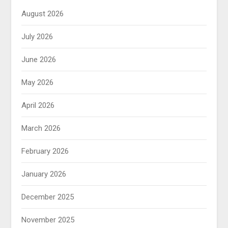
August 2026
July 2026
June 2026
May 2026
April 2026
March 2026
February 2026
January 2026
December 2025
November 2025