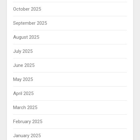
October 2025
September 2025
August 2025
July 2025
June 2025
May 2025
April 2025
March 2025
February 2025
January 2025