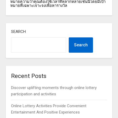
หมายความว่าคุณต้องใช้เวลาที่หลากหลายเช่นนี้โดยมีเป้า
หมายที่เฉพาะเจาะจงเพื่อหารางวัล
SEARCH
Search
Recent Posts
Discover uplifting moments through online lottery
participation and activities
Online Lottery Activities Provide Convenient
Entertainment And Positive Experiences