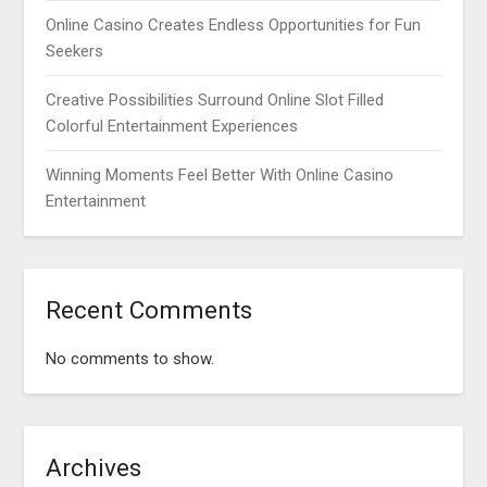
Online Casino Creates Endless Opportunities for Fun
Seekers
Creative Possibilities Surround Online Slot Filled
Colorful Entertainment Experiences
Winning Moments Feel Better With Online Casino
Entertainment
Recent Comments
No comments to show.
Archives