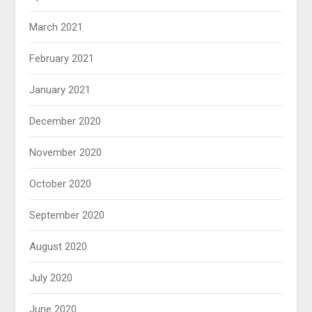
March 2021
February 2021
January 2021
December 2020
November 2020
October 2020
September 2020
August 2020
July 2020
June 2020