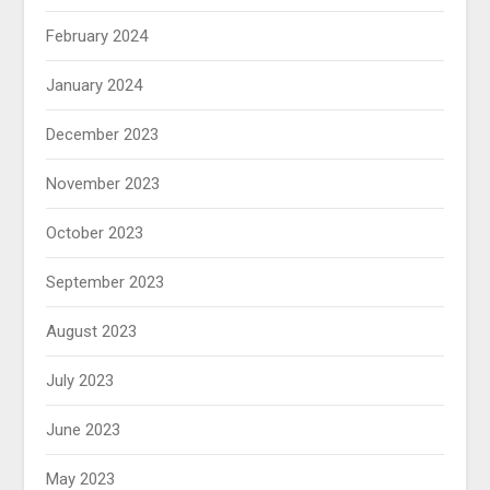
February 2024
January 2024
December 2023
November 2023
October 2023
September 2023
August 2023
July 2023
June 2023
May 2023