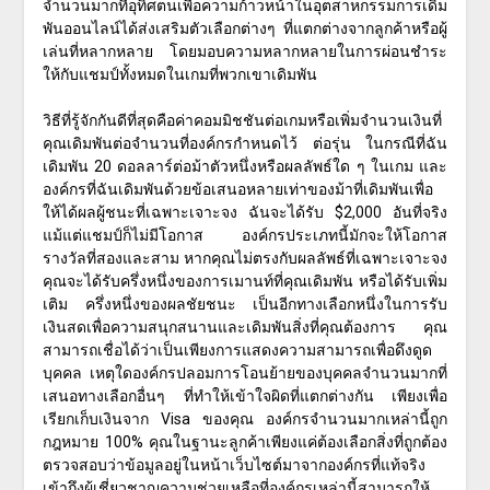
จำนวนมากที่อุทิศตนเพื่อความก้าวหน้าในอุตสาหกรรมการเดิม
พันออนไลน์ได้ส่งเสริมตัวเลือกต่างๆ ที่แตกต่างจากลูกค้าหรือผู้
เล่นที่หลากหลาย โดยมอบความหลากหลายในการผ่อนชำระ
ให้กับแชมป์ทั้งหมดในเกมที่พวกเขาเดิมพัน
วิธีที่รู้จักกันดีที่สุดคือค่าคอมมิชชันต่อเกมหรือเพิ่มจำนวนเงินที่
คุณเดิมพันต่อจำนวนที่องค์กรกำหนดไว้ ต่อรุ่น ในกรณีที่ฉัน
เดิมพัน 20 ดอลลาร์ต่อม้าตัวหนึ่งหรือผลลัพธ์ใด ๆ ในเกม และ
องค์กรที่ฉันเดิมพันด้วยข้อเสนอหลายเท่าของม้าที่เดิมพันเพื่อ
ให้ได้ผลผู้ชนะที่เฉพาะเจาะจง ฉันจะได้รับ $2,000 อันที่จริง
แม้แต่แชมป์ก็ไม่มีโอกาส องค์กรประเภทนี้มักจะให้โอกาส
รางวัลที่สองและสาม หากคุณไม่ตรงกับผลลัพธ์ที่เฉพาะเจาะจง
คุณจะได้รับครึ่งหนึ่งของการเมานท์ที่คุณเดิมพัน หรือได้รับเพิ่ม
เติม ครึ่งหนึ่งของผลชัยชนะ เป็นอีกทางเลือกหนึ่งในการรับ
เงินสดเพื่อความสนุกสนานและเดิมพันสิ่งที่คุณต้องการ คุณ
สามารถเชื่อได้ว่าเป็นเพียงการแสดงความสามารถเพื่อดึงดูด
บุคคล เหตุใดองค์กรปลอมการโอนย้ายของบุคคลจำนวนมากที่
เสนอทางเลือกอื่นๆ ที่ทำให้เข้าใจผิดที่แตกต่างกัน เพียงเพื่อ
เรียกเก็บเงินจาก Visa ของคุณ องค์กรจำนวนมากเหล่านี้ถูก
กฎหมาย 100% คุณในฐานะลูกค้าเพียงแค่ต้องเลือกสิ่งที่ถูกต้อง
ตรวจสอบว่าข้อมูลอยู่ในหน้าเว็บไซต์มาจากองค์กรที่แท้จริง
เข้าถึงผู้เชี่ยวชาญความช่วยเหลือที่องค์กรเหล่านี้สามารถให้