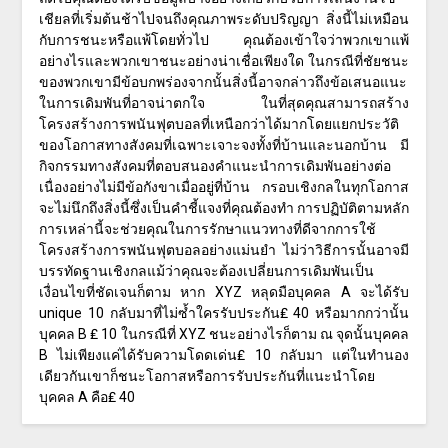
เชียลที่เริ่มต้นช้าไปจนถึงคุณภาพระดับปริญญา สิ่งนี้ไม่เหมือน
กับการชนะหรือแพ้โดยทั่วไป คุณต้องเข้าใจว่าพวกเขาแพ้
อย่างไรและพวกเขาชนะอย่างน่าเชื่อเพียงใด ในกรณีที่ชัยชนะ
ของพวกเขามีข้อบกพร่องจากนั้นสิ่งนี้อาจกล่าวถึงข้อเสนอแนะ
ในการเดิมพันที่อาจน่าตกใจ ในที่สุดคุณสามารถสร้าง
โครงสร้างการพนันฟุตบอลที่เหนือกว่าได้มากโดยแยกประวัติ
ของโอกาสทางสังคมที่เฉพาะเจาะจงทั้งที่บ้านและนอกบ้าน มี
กิจกรรมทางสังคมที่ตอบสนองคำแนะนำการเดิมพันอย่างต่อ
เนื่องอย่างไม่มีข้อกังขาเมื่ออยู่ที่บ้าน กรอบเชิงกลในทุกโอกาส
จะไม่นึกถึงสิ่งนี้ซึ่งเป็นคำชี้แจงที่คุณต้องทำ การปฏิบัติตามหลัก
การเหล่านี้จะช่วยคุณในการรักษาแนวทางที่ดีจากการใช้
โครงสร้างการพนันฟุตบอลอย่างแม่นยำ ไม่ว่าวิธีการนั้นอาจมี
บรรทัดฐานเชิงกลแม้ว่าคุณจะต้องเปลี่ยนการเดิมพันเป็น
เงื่อนไขที่ชัดเจนก็ตาม หาก XYZ หลุดมือบุคคล A จะได้รับ
unique 10 กลับมาที่ไม่ซ้ำใครรับประกัน₤ 40 หรือมากกว่านั้น
บุคคล B ₤ 10 ในกรณีที่ XYZ ชนะอย่างไรก็ตาม ณ จุดนั้นบุคคล
B ไม่เพียงแค่ได้รับความโดดเด่น₤ 10 กลับมา แต่ในทำนอง
เดียวกันเขาก็ชนะโอกาสหรือการรับประกันที่แนะนำโดย
บุคคล A คือ₤ 40