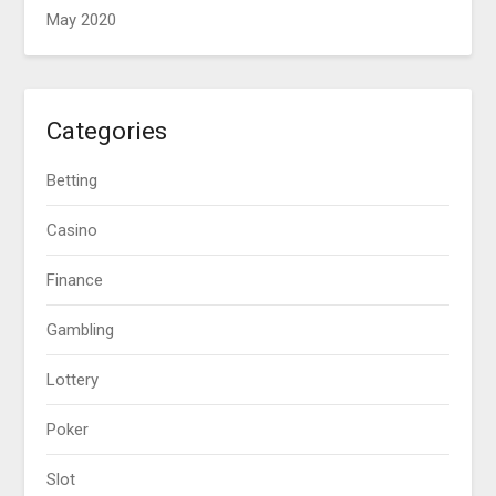
May 2020
Categories
Betting
Casino
Finance
Gambling
Lottery
Poker
Slot