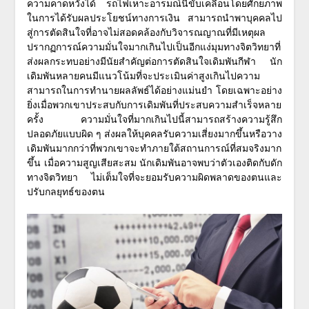
ความคาดหวังได้ รถไฟเหาะอารมณ์นี้ขับเคลื่อนโดยศักยภาพ
ในการได้รับผลประโยชน์ทางการเงิน สามารถนำพาบุคคลไป
สู่การตัดสินใจที่อาจไม่สอดคล้องกับวิจารณญาณที่มีเหตุผล
ปรากฏการณ์ความมั่นใจมากเกินไปเป็นอีกแง่มุมทางจิตวิทยาที่
ส่งผลกระทบอย่างมีนัยสำคัญต่อการตัดสินใจเดิมพันกีฬา นัก
เดิมพันหลายคนมีแนวโน้มที่จะประเมินค่าสูงเกินไปความ
สามารถในการทำนายผลลัพธ์ได้อย่างแม่นยำ โดยเฉพาะอย่าง
ยิ่งเมื่อพวกเขาประสบกับการเดิมพันที่ประสบความสำเร็จหลาย
ครั้ง ความมั่นใจที่มากเกินไปนี้สามารถสร้างความรู้สึก
ปลอดภัยแบบผิด ๆ ส่งผลให้บุคคลรับความเสี่ยงมากขึ้นหรือวาง
เดิมพันมากกว่าที่พวกเขาจะทำภายใต้สถานการณ์ที่สมจริงมาก
ขึ้น เมื่อความสูญเสียสะสม นักเดิมพันอาจพบว่าตัวเองติดกับดัก
ทางจิตวิทยา ไม่เต็มใจที่จะยอมรับความผิดพลาดของตนและ
ปรับกลยุทธ์ของตน