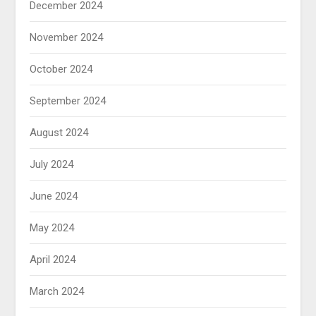
December 2024
November 2024
October 2024
September 2024
August 2024
July 2024
June 2024
May 2024
April 2024
March 2024