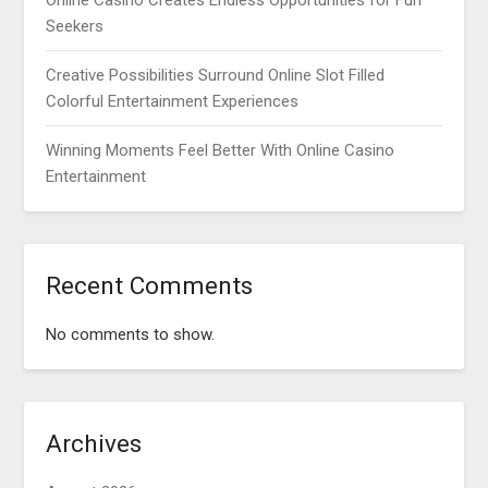
Seekers
Creative Possibilities Surround Online Slot Filled
Colorful Entertainment Experiences
Winning Moments Feel Better With Online Casino
Entertainment
Recent Comments
No comments to show.
Archives