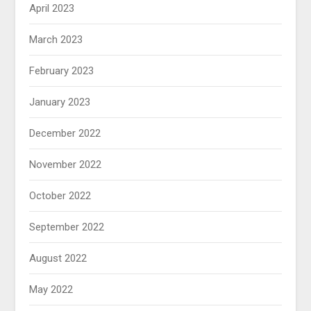
April 2023
March 2023
February 2023
January 2023
December 2022
November 2022
October 2022
September 2022
August 2022
May 2022