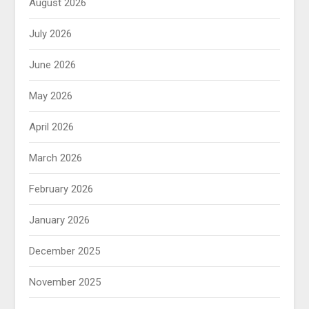
August 2026
July 2026
June 2026
May 2026
April 2026
March 2026
February 2026
January 2026
December 2025
November 2025