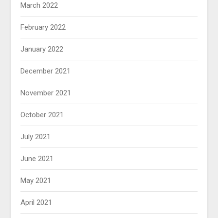
March 2022
February 2022
January 2022
December 2021
November 2021
October 2021
July 2021
June 2021
May 2021
April 2021