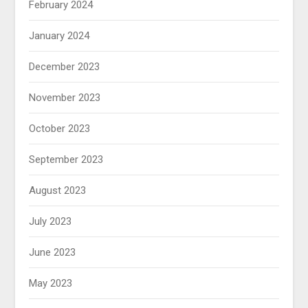
February 2024
January 2024
December 2023
November 2023
October 2023
September 2023
August 2023
July 2023
June 2023
May 2023