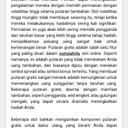
pengalaman mereka dengan memilih permainan dengan
volatilitas tinggi selama putaran tambahan. Slot volatilitas
tinggi mungkin tidak membayar sesering itu, tetapi ketika
mereka melakukannya, hadiahnya sering kali signifikan.
Permainan ini juga akan lebih sering memiliki pengganda
dan taruhan besar yang lebih tinggi selama tahap hadiah,
menjadikannya peluang yang sangat baik untuk
kemenangan besar. Putaran gratis adalah salah satu fitur
yang paling dicari dalam
sumpahjitu
slot online. Seperti
namanya, ini adalah putaran yang tidak membebani Anda
uang tambahan, dan biasanya dipicu dengan menekan
simbol spread atau simbol bonus tertentu. Yang membuat
putaran gratis sangat menarik adalah kemungkinan untuk
memenangkan uang sungguhan tanpa taruhan uang.
Beberapa putaran gratis disertai dengan manfaat
tambahan, seperti pengganda, wild lengket, atau gulungan
mengalir, yang dapat secara dramatis meningkatkan
hadiah Anda.
Beberapa slot bahkan mengizinkan komponen putaran
gratis untuk diatur ulang, yang berarti Anda dapat