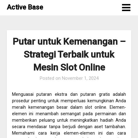
Skip
Active Base
to
content
Putar untuk Kemenangan –
Strategi Terbaik untuk
Mesin Slot Online
Posted on
November 1, 2024
Menguasai putaran ekstra dan putaran gratis adalah
prosedur penting untuk memperluas kemungkinan Anda
meraih kemenangan besar dalam slot online. Elemen-
elemen ini menambah semangat pada permainan dan
memberikan peluang untuk meningkatkan hadiah Anda
secara mendasar tanpa berjudi dengan aset tambahan.
Memahami cara kerja elemen-elemen ini dan cara