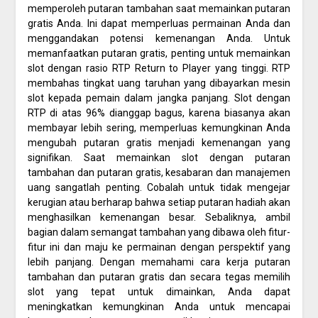
memperoleh putaran tambahan saat memainkan putaran
gratis Anda. Ini dapat memperluas permainan Anda dan
menggandakan potensi kemenangan Anda. Untuk
memanfaatkan putaran gratis, penting untuk memainkan
slot dengan rasio RTP Return to Player yang tinggi. RTP
membahas tingkat uang taruhan yang dibayarkan mesin
slot kepada pemain dalam jangka panjang. Slot dengan
RTP di atas 96% dianggap bagus, karena biasanya akan
membayar lebih sering, memperluas kemungkinan Anda
mengubah putaran gratis menjadi kemenangan yang
signifikan. Saat memainkan slot dengan putaran
tambahan dan putaran gratis, kesabaran dan manajemen
uang sangatlah penting. Cobalah untuk tidak mengejar
kerugian atau berharap bahwa setiap putaran hadiah akan
menghasilkan kemenangan besar. Sebaliknya, ambil
bagian dalam semangat tambahan yang dibawa oleh fitur-
fitur ini dan maju ke permainan dengan perspektif yang
lebih panjang. Dengan memahami cara kerja putaran
tambahan dan putaran gratis dan secara tegas memilih
slot yang tepat untuk dimainkan, Anda dapat
meningkatkan kemungkinan Anda untuk mencapai