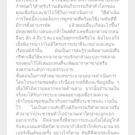
อิสระต่อกัน จากนั้นทุกคลาสจะโพสต์หมายเลขที่
กำหนดไว้สำหรับร้านเดิมพันกิจกรรมกีฬาทั่วโลกของ
คุณเพื่อรับและนำไปใช้ในการดำเนินการ วิธีดำเนิน
การใหม่นี้จะปลดล็อกการผูกขาดที่พร้อมใช้งานทันทีที่
มีการตั้งค่าบรรทัด แล้วตอนนี้จะเกิดอะไรขึ้น?
มัคคุเทศก์บางคนจะกล้าโพสต์ตัวเลขที่แตกต่างจากคน
อื่นๆ สัก 4 ถึง 5 คะแนนในทุกกรณีหรือไม่ ฉันไม่แน่ใจ
เมื่อพิจารณาว่าไม่มีใครปรารถนาที่จะเขย่าและหมุน
เรือยนต์ลำนั้น มันเป็นการสมรู้ร่วมคิดผ่านหนังสือ
กรีฑาเพื่อให้พวกเขาสามารถรักษาส่วนแบ่งการตลาด
ของคุณไว้ได้เสมอแทนที่จะพัฒนาราคาขายหรือ
สงครามระดับการแพร่กระจาย
ขั้นตอนในการทำหมายเลขกระจายจุดอาจดำเนินการ
โดยโปรแกรมซอฟต์แวร์เนื่องจากสถิติและข้อมูลอื่น ๆ
เพื่อให้ได้ความหลากหลายด้านล่าง จากนั้นจำนวนเงิน
จริงจะได้รับการประมวลผลอย่างสูงเพื่อรวมความ
เข้าใจของชุมชนเกี่ยวกับสถานที่ที่ประชาชนจะวางเงิน
ไว้ ไม่เป็นความลับที่ไกด์กิจกรรมกีฬาคาดเดาหรือ
ทำนายว่าประชาชนทั่วไปจำนวนเท่าใดน่าจะถูกแยก
ออกจากกัน มีหลายครั้งที่สายการประมงไม่ได้อยู่ใกล้
กับคะแนนเครดิตปิด พวกเขากำลังเข้าใกล้ประมาณ 65
เปอร์เซ็นต์ของครั้ง อย่างไรก็ตาม ทันทีที่สเปรดเป็นลบ