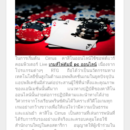
ในการเริ่มต้น Cirrus คาสิโนออนไลน์ใช้ซอฟต์แวร์
คอมพิวเตอร์ Live
เกมส์ไพ่ดัมมี่ pc ออนไลน์
เนื่องจาก
โปรแกรมต่างๆ RTG ถือได้ว่าเป็นนวัตกรรมทาง
เทคโนโลยีขั้นสูงในด้านแอพพลิเคชั่นเกมในยุคปัจจุบัน
แอปพลิเคชั่นมีส่วนต่อประสานผู้ใช้ที่น่าทึ่งและคุณภาพ
ของแอนิเมชั่นนั้นดีมาก แนวทางปฏิบัติของคาสิโน
ออนไลน์นั้นง่ายต่อการปฏิบัติตามและนำทางได้ง่าย
วิศวกรจากโรงเรียนพรินซ์ตันได้วิเคราะห์วิดีโอเกมทุก
เกมอย่างกว้างขวางเพื่อให้แน่ใจว่ามีความเป็นธรรม
และแม่นยำ คาสิโน Cirrus เป็นสถานที่เล่นการพนันที่
ได้รับการรับรองอย่างแท้จริงและครอบคลุมโดยใช้
สำนักงานใหญ่ในคอสตาริกา อนุญาตให้ผู้เข้าร่วมใน