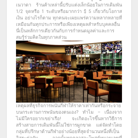
เนวาดา ร้านค้าเหล่านี้ปรับแต่งเล็กน้อยในการเดิมพัน
1/2 จุดหรือ 1 ระดับหรือมากกว่า $ 5 เกี่ยวกับโอกาส
เงิน อย่างไรก็ตาม ทุกคนจะเผยแพร่ความหลากหลายที่
เหมือนกันทุกประการหรือเพียงเหตุผลสำหรับบุคคลอื่น
นี่เป็นหลักการเดียวกันกับการกำหนดมูลค่าและการ
สมรู้ร่วมคิดในทุกภาคส่วน
เหตุผลที่ธุรกิจการพนันกีฬาให้ราคาเท่ากันหรือกระจาย
บนกระดานการพนันของตนเอง? ทำไม – เนื่องจาก
ไม่มีใครอยากเขย่าเรือ! จะเกิดอะไรขึ้นหากวิธีการ
สร้างสายการเดิมพันนี้ไม่ใช่การผูกขาด แต่จัดทำโดย
กลุ่มที่ปรึกษาด้านกีฬาอย่างน้อยที่สุดจำนวนหนึ่งที่เป็น