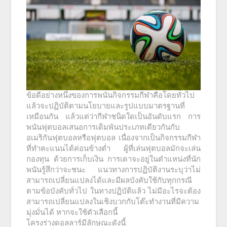
ข้อดีอย่างหนึ่งของการพนันกิจกรรมกีฬาคือโดยทั่วไป
แล้วจะปฏิบัติตามนโยบายและรูปแบบมาตรฐานที่
เหมือนกัน แล้วแต่ว่ากีฬาชนิดใดเป็นอันดับแรก การ
พนันฟุตบอลเสนอการเดิมพันประเภทเดียวกันกับ
อเมริกันฟุตบอลหรือฟุตบอล เนื่องจากเป็นกิจกรรมกีฬา
ที่ทำคะแนนได้ค่อนข้างต่ำ ผู้ที่เล่นฟุตบอลมักจะเล่น
กองทุน ด้วยการเก็บเงิน การเดาจะอยู่ในตำแหน่งที่นัก
พนันรู้สึกว่าจะชนะ แนวทางการปฏิบัติงานระบุว่าไม่
สามารถเปลี่ยนแปลงได้และมีผลบังคับใช้กับทุกกรณี
ตามข้อบังคับทั่วไป ในทางปฏิบัติแล้ว ไม่มีอะไรจะต้อง
สามารถเปลี่ยนแปลงในเชิงบวกกับโต๊ะทำงานที่มีความ
มุ่งมั่นได้ หากจะใช้ตัวเลือกนี้
โครงร่างดอลลาร์มีลักษณะดังนี้: