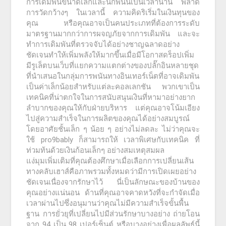
การเดิมพันขนาดเล็กและนักพนันเป็นเวลานาน พลาด
การวัดกว้างๆ ในเวลานี้ ความคิดริเริ่มในเงินทุนของ
คุณ หรือคุณอาจเป็นคนประเภทที่ต้องการระดับ
มาตรฐานมากกว่าการผจญภัยจากการเดิมพัน และจะ
ทำการเดิมพันที่ตรวจจับได้อย่างชาญฉลาดอย่าง
ชัดเจนทำให้เพิ่มพลังให้มากขึ้นเมื่อมีโอกาสดร็อปเพิ่ม
มีรูเล็ตบนเว็บที่แยกความแตกต่างของปลั๊กอินหลายชุด
ที่นำเสนอในกลุ่มการพนันทางอินเทอร์เน็ตที่อาจเดิมพัน
เป็นค่าเล็กน้อยสำหรับแต่ละคอลเลกชัน พวกเขาเป็น
เทคนิคที่น่าตกใจในการสนับสนุนเงินที่หามาอย่างยาก
ลำบากของคุณให้กับฝ่ายบริหาร แต่คุณอาจโน้มเอียง
ไปสู่ความสำเร็จในการผลิตของคุณได้อย่างสมบูรณ์
โดยอาศัยชั้นเล็ก ๆ น้อย ๆ อย่างไม่ลดละ ไม่ว่าคุณจะ
ใช้ pro9bably ก็สามารถให้ เวลาพิเศษกับเทคนิค ที่
ท่วมท้นด้วยเงินก้อนเล็กๆ อย่างสมเหตุสมผล
แง่มุมเพิ่มเติมที่คุณต้องศึกษาเมื่อเลือกการเปลี่ยนเส้น
ทางคลับเฮาส์คือภาพรวมทั้งหมดว่ามีการเปิดเผยอย่าง
ชัดเจนเนื่องจากรักษาไว้ นี่เป็นลักษณะของบ้านของ
คุณอย่างแน่นอน ด้านที่คุณอาจคาดหวังที่จะกำจัดเมื่อ
เวลาผ่านไปซึ่งอนุมานว่าคุณไม่มีความสำเร็จขั้นพื้น
ฐาน การยั่วยุที่เปลี่ยนไปมีส่วนรักษาบางอย่าง ถ่ายโอน
จาก 94 เป็น 98 เปอร์เซ็นต์ หรือบางอย่างเพื่อผลลัพธ์นี้