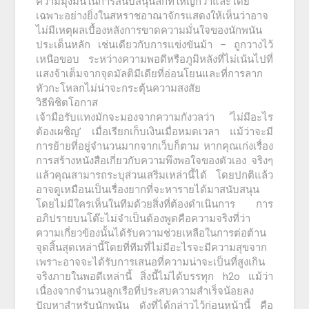
ความมุ่งมั่นในการสนับสนุนลีกที่ใหญ่กว่าและโดย
เฉพาะอย่างยิ่งในสหราชอาณาจักรแสดงให้เห็นว่าอาจ
ไม่มีเหตุผลเบื้องหลังการขาดความมั่นใจของนักพนัน
ประเด็นหลัก เช่นเดียวกับการแข่งขันม้า – ถูกวางไว้
เหนือขอบ ระหว่างความพอดีหรือภูมิหลังที่ไม่เน้นไปที่
แสงจ้าเต็มจากจุดมัลติมีเดียที่อ่อนโยนและที่การลาก
หัวกะโหลกไม่น่าจะกระตุ้นความสงสัย
วิธีพิชิตโอกาส
เจ้ามือรับแทงมักจะมองจากความกังวลว่า ‘ไม่มีอะไร
ต้องเผชิญ’ เมื่อเรียกเก็บเงินเมื่อหมดเวลา แม้ว่าจะมี
การย้ายที่อยู่จำนวนมากจากเว็บก็ตาม หากคุณเก่งเรื่อง
การสร้างหนังสือเกี่ยวกับความพึงพอใจของตัวเอง จริงๆ
แล้วคุณสามารถระบุส่วนเสริมเหล่านี้ได้ โดยปกติแล้ว
อาจดูเหมือนเป็นเรื่องยากที่จะหารายได้มาสนับสนุน
โดยไม่มีใครเห็นในทีมด้วยสิ่งที่ต้องดำเนินการ การ
อภิปรายบนโต๊ะไม่จำเป็นต้องพูดคือความจริงที่ว่า
ความเกี่ยวข้องนั้นได้รับความช่วยเหลือในการต่อต้าน
จุดสิ้นสุดเหล่านี้โดยที่ทีมที่ไม่มีอะไรจะมีความสุขจาก
เพราะอาจจะได้รับการเสนอที่ความน่าจะเป็นที่สูงเกิน
จริงภายในพอดีเหล่านี้ สิ่งนี้ไม่ได้บรรทุก h2o แม้ว่า
เนื่องจากจำนวนลูกเรือที่ประสบความสำเร็จน้อยลง
ปัญหาสำหรับนักพนัน ดังที่ได้กล่าวไว้ก่อนหน้านี้ คือ