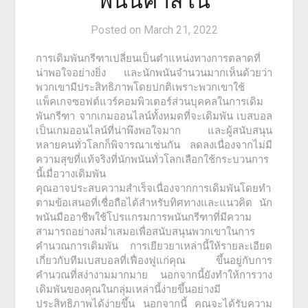
พนันคาสิโน
Posted on
March 21, 2022
การเดิมพันกรีฑาเปลี่ยนเป็นตำแหน่งทางการตลาดที่
น่าพอใจอย่างยิ่ง และนักพนันจำนวนมากเห็นด้วยว่า
พวกเขามีประสิทธิภาพโดยปกติเพราะพวกเขาใช้
แพ็คเกจซอฟต์แวร์คอมพิวเตอร์ส่วนบุคคลในการเดิม
พันกรีฑา จากเกมออนไลน์ทั้งหมดที่จะเดิมพัน เบสบอล
เป็นเกมออนไลน์ที่น่าพึงพอใจมาก และผู้สนับสนุน
หลายคนทั่วโลกก็พิจารณาเช่นกัน ลดลงเนื่องจากไม่มี
ความสุขที่แท้จริงที่นักพนันทั่วโลกเลือกใช้กระบวนการ
นี้เมื่อวางเดิมพัน
คุณอาจประสบความสำเร็จเนื่องจากการเดิมพันโดยทำ
ตามข้อเสนอที่เชื่อถือได้สำหรับทิศทางและแนวคิด นัก
พนันมืออาชีพใช้โปรแกรมการพนันกรีฑาที่มีความ
สามารถอย่างสม่ำเสมอเพื่อสนับสนุนพวกเขาในการ
คำนวณการเดิมพัน การเยียวยาเหล่านี้ให้รายละเอียด
เกี่ยวกับทีมเบสบอลที่เฟื่องฟูแก่คุณ ขึ้นอยู่กับการ
คำนวณที่สง่างามมากมาย นอกจากนี้ยังทำให้การวาง
เดิมพันของคุณในกลุ่มเหล่านี้ง่ายขึ้นอย่างมี
ประสิทธิภาพได้ง่ายขึ้น นอกจากนี้ คุณจะได้รับความ