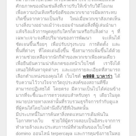
ศักยภาพของมันเช่นสิ่งที่เราปรับให้เข้ากับวิดีโอเกม
เพื่อความบันเทิงหรือข้อดีของพวกเขาอาจมีผลกระทบ
เกิดขึ้นจากความเป็นจริง ใหม่เมื่อพวกเขาสังเกตเห็น
บางสิ่งบางอย่างแม้ว่าจะยอมจำนนต่อสิ่งที่ผู้เล่นนำมา
แท้จริงแล้วการพูดคุยกับใครก็ตามหรือกับสิ่งต่าง ๆ ที่
เฉพาะเจาะจงคือปริมาณของการพัฒนา จะเห็นได้
ชัดเจนขึ้นเรื่อยๆ เพื่อปรับปรุงระบบ การติดตั้ง และ
พื้นที่ต่างๆ ที่โดดเด่นยิ่งขึ้น ซึ่งสามารถเพิ่มขึ้นได้ด้วย
ความช่วยเหลือจากนักกีฬาของพวกเขาเพียงคนเดียว
เพื่อยืนยันความน่าสังเกตของหน้าเว็บไซต์ เราจึงได้
เสนอให้ค้นหาจุดต่างๆ และแยกรายละเอียดที่สามารถ
เลือกตำแหน่งของคุณได้ เว็บไซต์
w888 บาคาร่า
ได้
รับความไว้วางใจจากวัตถุประสงค์ของสถานที่ซึ่ง
สามารถปฏิเสธได้ โดยตรง มีความเป็นไปได้ค่อนข้าง
มากที่จะชี้แนะการตรวจสอบสำหรับทุก ๆ เดียวในจุด
หมายปลายทางเหล่านั้นที่รวบรวมธุรกิจการกำกับดูแล
ที่ผู้คนใส่โดยไม่คำนึงถึงวิธีที่เงินสดนั้น
มีประเภทนี้ในการค้นหาสิ่งทดแทนการเดิมพันใน
โอกาสทางเว็บ ช่วยให้ผู้ตรวจสอบเป็นอิสระจากการ
ทำลายล้างและประสบการณ์ที่ท่วมท้นของเว็บไซต์
domino ออนไลน์ terpercaya และการคุมขังภายในหอ