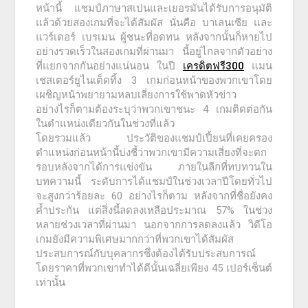
หน้านี้ แชมป์ภาษาสเปนและเยอรมันได้รับการอนุมัติ
แล้วด้วยสองเกมที่จะได้สัมผัส นั่นคือ บาเลนเซีย และ
แวร์เดอร์ เบรเมน ผู้ชนะที่อดทน หลังจากนั้นก็หายไป
อย่างรวดเร็วในสองเกมที่ผ่านมา นี้อยู่ไกลจากตัวอย่าง
ที่แยกจากกันอย่างแน่นอน ในปี
เครดิตฟรี300
แมน
เชสเตอร์ยูไนเต็ดทิ้ง 3 เกมก่อนหน้าของพวกเขาโดย
เผชิญหน้าพยายามหลบเลี่ยงการใช้พาดหัวข่าว
อย่างไรก็ตามต้องระบุว่าพวกเขาชนะ 4 เกมติดต่อกัน
ในตำแหน่งเดียวกันในช่วงที่แล้ว
โดยรวมแล้ว ประวัติของแชมป์เปี้ยนที่เคยครอง
ตำแหน่งก่อนหน้านี้บ่งชี้ว่าพวกเขามีความเสี่ยงที่จะตก
รอบหลังจากได้การแข่งขัน ภายในลีกที่ทบทวนใน
บทความนี้ ระดับการได้แชมป์ในช่วงเวลาปีโดยทั่วไป
จะสูงกว่าร้อยละ 60 อย่างไรก็ตาม หลังจากที่ชื่อยังคง
ค้ำประกัน แต่สิ่งนี้ลดลงเหลือประมาณ 57% ในช่วง
หลายช่วงเวลาที่ผ่านมา นอกจากการลดลงแล้ว วิดีโอ
เกมยังมีความพิเศษมากกว่าที่พวกเขาได้สัมผัส
ประสบการณ์กับบุคลากรซึ่งต้องได้รับประสบการณ์
โดยราคาที่พวกเขาทำได้ดีนั้นเฉลี่ยเพียง 45 เปอร์เซ็นต์
เท่านั้น