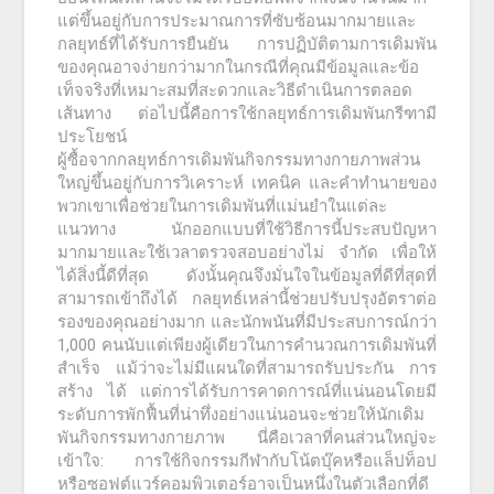
แต่ขึ้นอยู่กับการประมาณการที่ซับซ้อนมากมายและ
กลยุทธ์ที่ได้รับการยืนยัน การปฏิบัติตามการเดิมพัน
ของคุณอาจง่ายกว่ามากในกรณีที่คุณมีข้อมูลและข้อ
เท็จจริงที่เหมาะสมที่สะดวกและวิธีดำเนินการตลอด
เส้นทาง ต่อไปนี้คือการใช้กลยุทธ์การเดิมพันกรีฑามี
ประโยชน์
ผู้ซื้อจากกลยุทธ์การเดิมพันกิจกรรมทางกายภาพส่วน
ใหญ่ขึ้นอยู่กับการวิเคราะห์ เทคนิค และคำทำนายของ
พวกเขาเพื่อช่วยในการเดิมพันที่แม่นยำในแต่ละ
แนวทาง นักออกแบบที่ใช้วิธีการนี้ประสบปัญหา
มากมายและใช้เวลาตรวจสอบอย่างไม่ จำกัด เพื่อให้
ได้สิ่งนี้ดีที่สุด ดังนั้นคุณจึงมั่นใจในข้อมูลที่ดีที่สุดที่
สามารถเข้าถึงได้ กลยุทธ์เหล่านี้ช่วยปรับปรุงอัตราต่อ
รองของคุณอย่างมาก และนักพนันที่มีประสบการณ์กว่า
1,000 คนนับแต่เพียงผู้เดียวในการคำนวณการเดิมพันที่
สำเร็จ แม้ว่าจะไม่มีแผนใดที่สามารถรับประกัน การ
สร้าง ได้ แต่การได้รับการคาดการณ์ที่แน่นอนโดยมี
ระดับการพักฟื้นที่น่าทึ่งอย่างแน่นอนจะช่วยให้นักเดิม
พันกิจกรรมทางกายภาพ นี่คือเวลาที่คนส่วนใหญ่จะ
เข้าใจ: การใช้กิจกรรมกีฬากับโน้ตบุ๊คหรือแล็ปท็อป
หรือซอฟต์แวร์คอมพิวเตอร์อาจเป็นหนึ่งในตัวเลือกที่ดี