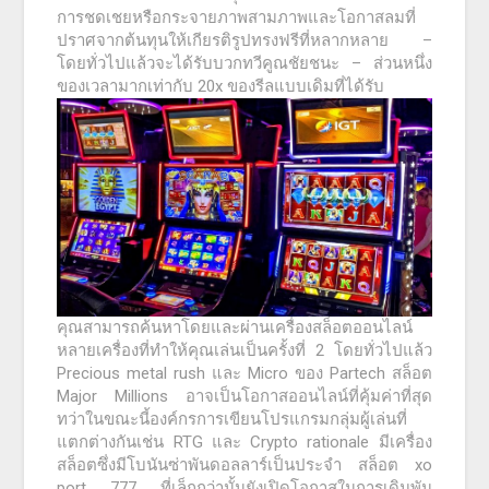
การชดเชยหรือกระจายภาพสามภาพและโอกาสลมที่
ปราศจากต้นทุนให้เกียรติรูปทรงฟรีที่หลากหลาย –
โดยทั่วไปแล้วจะได้รับบวกทวีคูณชัยชนะ – ส่วนหนึ่ง
ของเวลามากเท่ากับ 20x ของรีลแบบเดิมที่ได้รับ
คุณสามารถค้นหาโดยและผ่านเครื่องสล็อตออนไลน์
หลายเครื่องที่ทำให้คุณเล่นเป็นครั้งที่ 2 โดยทั่วไปแล้ว
Precious metal rush และ Micro ของ Partech สล็อต
Major Millions อาจเป็นโอกาสออนไลน์ที่คุ้มค่าที่สุด
ทว่าในขณะนี้องค์กรการเขียนโปรแกรมกลุ่มผู้เล่นที่
แตกต่างกันเช่น RTG และ Crypto rationale มีเครื่อง
สล็อตซึ่งมีโบนันซ่าพันดอลลาร์เป็นประจำ สล็อต xo
port 777 ที่เล็กกว่านั้นยังเปิดโอกาสในการเดิมพัน