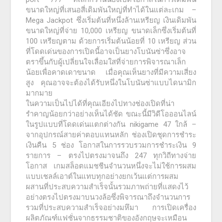
ขนาดใหญ่ที่เสนอสี่เดิมพันใหญ่ที่ทำได้ในแต่ละเกม –
Mega Jackpot ซึ่งเริ่มต้นที่หนึ่งล้านเหรียญ เงินเดิมพัน
ขนาดใหญ่ที่จ่าย 10,000 เหรียญ ขนาดเล็กซึ่งเริ่มต้นที่
100 เหรียญตาม ด้วยการเริ่มต้นน้อยที่ 10 เหรียญ ส่วน
ที่โดดเด่นของการเปิดนี้อาจเป็นยางโบนันซ่าซึ่งอาจ
ตราขึ้นกับผู้เปลี่ยนใจเลื่อมใสที่จ่ายการพิจารณาเล็ก
น้อยเพื่อคาดเดาขนาด เมื่อคุณเห็นยางที่มีความเสี่ยง
สูง คุณอาจจะต้องได้รับหนึ่งในโบนันซ่าแบบไดนามิก
มากมาย
ในความเป็นไปได้ที่คุณเอียงไปทางช่องเปิดที่น่า
รำคาญน้อยกว่าอย่างเห็นได้ชัด ขณะนี้มีวิดีโอออนไลน์
ในรูปแบบที่โดดเด่นแตกต่างกัน nikigame 47 ใกล้ –
จากอุปกรณ์สายค่าตอบแทนหลัก ช่องเปิดชุดการชำระ
เงินคืน 5 ช่อง โอกาสในการรวบรวมการชำระเงิน 9
รายการ – ตรงไปตรงมาจนถึง 247 ทุกวิถีทางจ่าย
โอกาส เกมสล็อตแมชชีนจำนวนหนึ่งจะไม่ใช้การผสม
แบบเชลล์เอาต์ในแทบทุกอย่างยกเว้นแต่การผสม
ผสานที่ประสบความสำเร็จนั้นรวมภาพถ่ายที่แสดงไว้
อย่างตรงไปตรงมาบนวงล้อซึ่งพิจารณาถึงจำนวนการ
รวมที่ประสบความสำเร็จอย่างมหึมา การเปิดเครื่อง
ผลิตภัณฑ์แฟชั่นจากธรรมชาติของอังกฤษจะเหมือน