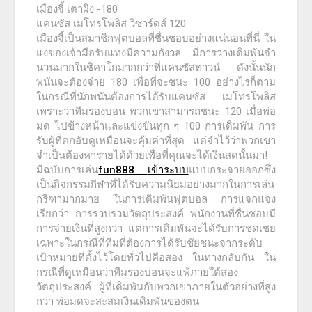
เมืองจี้ เตาผิง -180
แคนซัส เมโทรโพลิส วิซาร์ดส์ 120
เมืองจี้เป็นสมาชิกฟุตบอลที่ชื่นชอบอย่างแน่นอนที่นี่ ใน
แง่ของเจ้ามือรับแทงมีความกังวล มีการวางเดิมพันจำ
นวนมากในชิคาโกมากกว่าที่แคนซัสทาวน์ ดังนั้นนัก
พนันจะต้องจ่าย 180 เพื่อที่จะชนะ 100 อย่างไรก็ตาม
ในกรณีที่นักพนันต้องการได้รับแคนซัส เมโทรโพลิส
เพราะว่าทีมรองบ่อน พวกเขาสามารถชนะ 120 เมื่อพ่อ
มด ไปข้างหน้าและแข่งขันทุก ๆ 100 การเดิมพัน การ
รับผู้ที่ตกอับดูเหมือนจะคุ้มค่าที่สุด แต่จำไว้ว่าพวกเขา
จำเป็นต้องหารายได้ด้วยเพื่อที่คุณจะได้เงินสดนั้นมา!
มีฉบับการเล่น
fun888
เข้าระบบ
แบบกระจายออกซึ่ง
เป็นกิจกรรมกีฬาที่ได้รับความนิยมอย่างมากในการเล่น
กรีฑามากมาย ในการเดิมพันฟุตบอล การแจกแจง
เรียกว่า การรวบรวมวัตถุประสงค์ พนักงานที่ชื่นชอบมี
การจ่ายเงินที่สูงกว่า แต่การเดิมพันจะได้รับการชดเชย
เฉพาะในกรณีที่ทีมที่ต้องการได้รับชัยชนะจากระดับ
เป้าหมายที่ตั้งไว้โดยทั่วไปคือสอง ในทางกลับกัน ใน
กรณีที่ดูเหมือนว่าทีมรองบ่อนจะแพ้ภายใต้สอง
วัตถุประสงค์ ผู้ที่เดิมพันกับพวกเขาภายในตัวอย่างที่สูง
กว่า พ่อมดจะสะสมเงินเดิมพันของตน