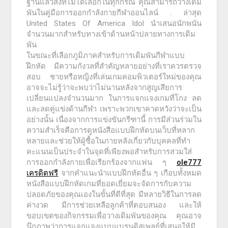
ฐานแล้วสิ่งที่ไม่ได้เลือกในทุกกรณี คุณสามารถวางเดิม
พันในคู่มือการออกกำลังกายกีฬาออนไลน์ . ล่าสุด
United States Of America Idol นำเสนอนักพนัน
จำนวนมากสำหรับทางเข้าด้านหน้าปลายทางการเดิม
พัน
ในขณะที่เลือกภูมิภาคสำหรับการเดิมพันกีฬาแบบ
ฝึกหัด มีความกังวลที่สำคัญหลายอย่างที่เราควรตรวจ
สอบ ชายหรือหญิงที่เล่นเกมคอมพิวเตอร์ใหม่ของคุณ
อาจจะไม่รู้ว่าจะพบว่าไม่นานหลังจากสูญเสียการ
เปลี่ยนแปลงจำนวนมาก ในการแจกแจงเกมที่โกง ลด
และลดคู่แข่งด้านกีฬา เพราะพวกเขาคาดหวังว่าจะเป็น
อย่างนั้น เนื่องจากการแข่งขันกรีฑานี้ การมีส่วนร่วมใน
ความสำเร็จคือการดูหนังสือแบบฝึกหัดบนเว็บที่หลาก
หลายและช่วยให้ผู้ซื้อในภายหลังเกี่ยวกับบุคคลที่ทำ
คะแนนเป็นประจำในจุดที่เพียงพอสำหรับการสวมใส่
การออกกำลังกายเพื่อเรียกร้องจากแฟน ๆ
ole777
เครดิตฟรี
จากคำแนะนำแบบฝึกหัดอื่น ๆ เกือบทั้งหมด
หนังสือแบบฝึกหัดเกมที่ยอดเยี่ยมจะจัดการกับความ
ปลอดภัยของคุณเองในขั้นที่ดีที่สุด มีหลายวิธีในการลด
ค่างวด มีการช่วยเหลือลูกค้าที่ตอบสนอง และให้
ขอบเขตของกิจกรรมเพื่อวางเดิมพันของคุณ คุณอาจ
นึกภาพว่าการแจกแจงแบบแบรนดิสเพลย์ที่เสนอให้มี