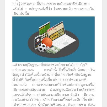
การรู้ว่าทีมเหล่านี้น่าจะพยายามด้วยสมาธิที่เพียงพอ
หรือไม่ – หลักฐานบ่งชี้ว่า โดยรวมแล้ว พวกเขาจะไม่
เป็นเช่นนั้น
แล้วเราอยู่ในฐานะที่จะเอาชนะโอกาสได้อย่างไร?
อย่างเหมาะสม การดำน้ำลึกขึ้นอีกเล็กน้อยภายใน
ข้อมูลทำให้เห็นเนื้อหนังมากขึ้นเกี่ยวกับข้อสันนิษฐาน
ทั่วไปที่เกิดขึ้นบ่อยครั้งเกี่ยวกับการสรุปช่วงเวลาที่
เหมาะสม เอกสารของแชมป์ลีกช่วงปลายฤดูกาลเริ่ม
เปิดเผยอย่างล้นหลาม มีหลักฐานชัดเจนว่าหลังจากที่
แบรนด์ได้รับการยืนยันทางคณิตศาสตร์แล้ว มีความ
สนใจอย่างกว้างขวางสำหรับแชมเปี้ยนที่จะคิดเกี่ยวกับ
เท้าของพวกเขา น้ำมันเบนซินหมด. ตัวอย่างเช่น ก่อน