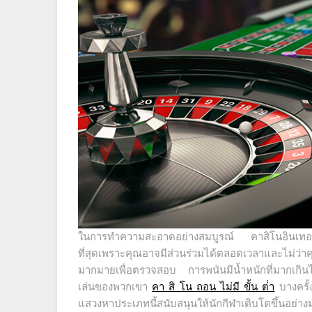
ในการทำความสะอาดอย่างสมบูรณ์ คาสิโนอินเทอร์เน็
ที่สุดเพราะคุณอาจมีส่วนร่วมได้ตลอดเวลาและไม่ว่าคุ
มากมายเพื่อตรวจสอบ การพนันมีน้ำหนักที่มากเกินไ
เล่นของพวกเขา
คา สิ โน ถอน ไม่มี ขั้น ต่ํา
บางครั้ง
แสวงหาประเภทนี้สนับสนุนให้นักกีฬาเติบโตขึ้นอย่า