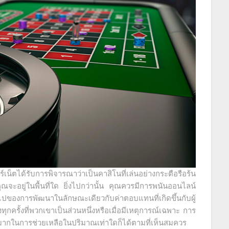
ตได้รับการพิจารณาว่าเป็นคาสิโนที่เล่นอย่างกระตือรือร้น
ณจะอยู่ในพื้นที่ใด ยิ่งไปกว่านั้น คุณควรมีการพนันออนไลน์
ปของการพัฒนาในลักษณะเดียวกับค่าตอบแทนที่เกิดขึ้นกับผู้
ทุกครั้งที่พวกเขาเป็นส่วนหนึ่งหรือเมื่อมีเหตุการณ์เฉพาะ การ
งมากในการช่วยเหลือในปริมาณเท่าใดก็ได้ตามที่เห็นสมควร