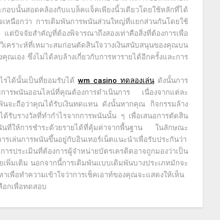
ะกอบนั้นสอดคล้องกับแบล็คแจ็คเพียงนิ้วเดียวโดยใช้หลักที่ได้
จเหนือกว่า การเดิมพันการพนันส่วนใหญ่ที่แยกส่วนกันโดยใช้
แต่ปัจจัยสำคัญที่ต้องพิจารณาถึงสองเท่าคือสิ่งที่ต้องการเพื่อ
เคราะห์ที่เหมาะสมก่อนตัดสินใจวางเงินสนับสนุนของคุณบน
ณเอง ซึ่งไม่ได้ลบล้างเกี่ยวกับการหารายได้อีกครั้งและการ
ได้นั้นเป็นที่ยอมรับได้
wm casino ทดลองเล่น
ดังนั้นการ
มการพนันออนไลน์ที่คุณต้องการดำเนินการ เนื่องจากแต่ละ
พันจะถือว่าคุณได้รับเงินทดแทน ดังนั้นหากคุณ กิจกรรมล้าง
่ได้รับรางวัลที่ทำกำไรจากการพนันนั้น ๆ เพื่อเสนอการตัดสิน
ันที่ให้การชำระด้วยรายได้ที่คุ้มค่าจากพื้นฐาน ในลักษณะ
นการเล่นการพนันขึ้นอยู่กับอินเทอร์เน็ตแนะนำเพื่อรับประกันว่า
 การประเมินที่ต้องการผู้จำหน่ายบัตรเครดิตอาจถูกมองว่าเป็น
่ายเพิ่มเติม นอกจากนี้การเดิมพันแบบเดิมพันบางประเภทมักจะ
เพื่อทำความเข้าใจว่าการเช็คเอาท์ของคุณจะแสดงให้เห็น
ลือกเพื่อทดสอบ