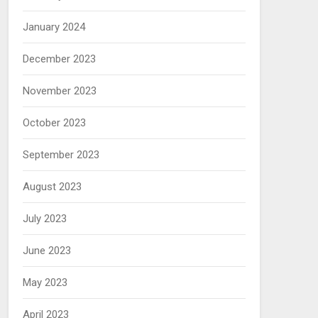
January 2024
December 2023
November 2023
October 2023
September 2023
August 2023
July 2023
June 2023
May 2023
April 2023