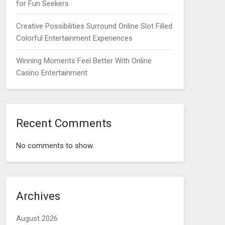
for Fun Seekers
Creative Possibilities Surround Online Slot Filled
Colorful Entertainment Experiences
Winning Moments Feel Better With Online
Casino Entertainment
Recent Comments
No comments to show.
Archives
August 2026