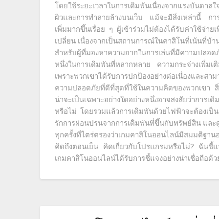
โดยใช้ระยะเวลาในการเดิมพันเนื่องจากแรงบันดาลใจประเภ
ผิวและการทำลายล้างบนเว็บ แม้จะมีสิ่งเหล่านี้ การ
เพิ่มมากขึ้นเรื่อย ๆ ผู้เข้าร่วมไม่ต้องได้รับค่าใช้จ่ายเ
เปลี่ยน เนื่องจากเป็นสถานการณ์ในคาสิโนที่เน้นที่บ้า
สำหรับผู้ที่มองหาความยากในการเล่นที่มีความปลอดภ
หนึ่งในการเดิมพันที่หลากหลาย ความกระจ่างเพิ่มเ
เพราะพวกเขาได้รับการปกป้องอย่างต่อเนื่องและสามา
ความปลอดภัยที่ดีที่สุดที่ใช้ในความคิดของพวกเขา ส
น่าจะเป็นเฉพาะอย่างใดอย่างหนึ่งอาจสงสัยว่าการเด
หรือไม่ โดยรวมแล้วการเดิมพันด้วยไฟฟ้าจะต้องเป็
รักการผ่อนปรนจากการเดิมพันที่ขึ้นกับทรัพย์สิน และ
ทุกครั้งที่ไตร่ตรองว่าเกมคาสิโนออนไลน์มีสมมติฐานอ
คิดถึงตอนเย็น คิดเกี่ยวกับโปรแกรมหรือไม่? ฉันชี
เกมคาสิโนออนไลน์ได้รับการชี้แจงอย่างน่าเชื่อถือด