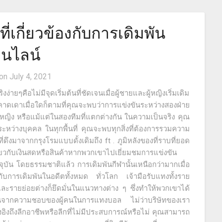
ี่เกี่ยวข้องกับการเดิมพัน
นไลน์
 on
July 4, 2021
่ายๆคือไม่มีจุดเริ่มต้นที่ชัดเจนเมื่อผู้ชายและผู้หญิงเริ่มเดิม
ดเดาเมื่อใดก็ตามที่คุณจะพบว่าการแข่งขันระหว่างสองฝ่าย
หญิง หรือแม้แต่ในสองทีมที่แตกต่างกัน ในความเป็นจริง คุณ
ะหว่างบุคคล ในทุกพื้นที่ คุณจะพบทุกสิ่งที่ต้องการรวมความ
ที่ดึงมาจากกรุงโรมแบบดั้งเดิมถึง ft . ภูมิหลังของที่ราบที่ยอด
ี่ยวกับเงินสดหรือสินค้าหากพวกเขาไปเยี่ยมชมการแข่งขัน
จุบัน โดยธรรมชาติแล้ว การเดิมพันกีฬานั้นเหนือกว่ามากเมื่อ
กับการเดิมพันในอดีตทั้งหมด ทั่วโลก เจ้ามือรับแทงทั้งราย
ละรายย่อยต่างก็ยึดมั่นในแนวทางต่าง ๆ ซึ่งทำให้พวกเขาได้
ินจากความชอบของผู้คนในการแทงบอล ไม่ว่าบริษัทของเรา
งอิงถึงลีกอาชีพหรือลีกที่ไม่มีประสบการณ์หรือไม่ คุณสามารถ