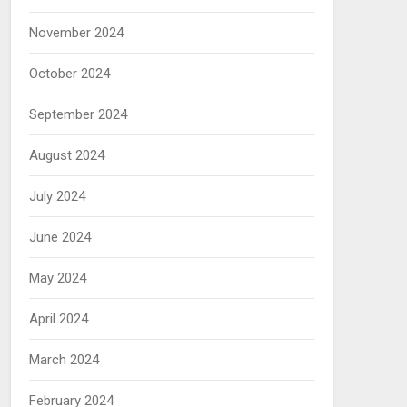
November 2024
October 2024
September 2024
August 2024
July 2024
June 2024
May 2024
April 2024
March 2024
February 2024