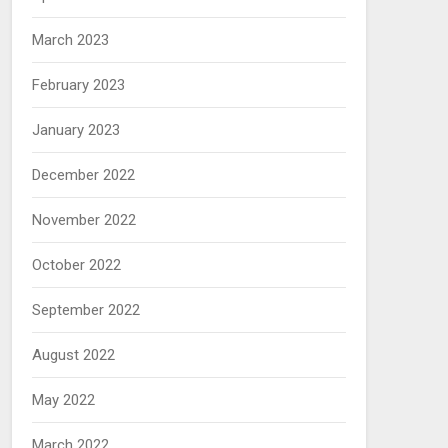
March 2023
February 2023
January 2023
December 2022
November 2022
October 2022
September 2022
August 2022
May 2022
March 2022