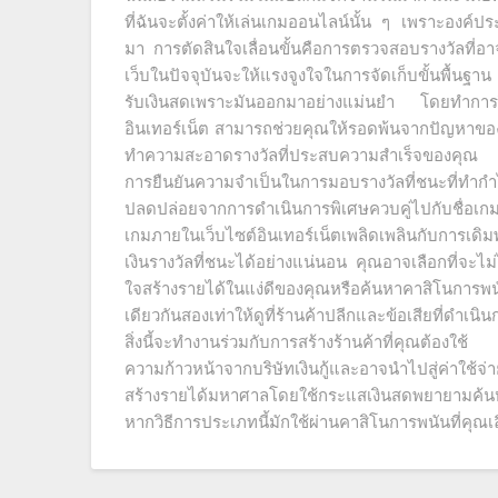
ที่ฉันจะตั้งค่าให้เล่นเกมออนไลน์นั้น ๆ เพราะองค์ปร
มา การตัดสินใจเลื่อนขั้นคือการตรวจสอบรางวัลที่อา
เว็บในปัจจุบันจะให้แรงจูงใจในการจัดเก็บขั้นพื้นฐาน 
รับเงินสดเพราะมันออกมาอย่างแม่นยำ โดยทำการวิ
อินเทอร์เน็ต สามารถช่วยคุณให้รอดพ้นจากปัญหาของคุ
ทำความสะอาดรางวัลที่ประสบความสำเร็จของคุณ
การยืนยันความจำเป็นในการมอบรางวัลที่ชนะที่ทำกำไร
ปลดปล่อยจากการดำเนินการพิเศษควบคู่ไปกับชื่อเก
เกมภายในเว็บไซต์อินเทอร์เน็ตเพลิดเพลินกับการเดิม
เงินรางวัลที่ชนะได้อย่างแน่นอน คุณอาจเลือกที่จะไม
ใจสร้างรายได้ในแง่ดีของคุณหรือค้นหาคาสิโนการพน
เดียวกันสองเท่าให้ดูที่ร้านค้าปลีกและข้อเสียที่ดำเนิ
สิ่งนี้จะทำงานร่วมกับการสร้างร้านค้าที่คุณต้องใช้
ความก้าวหน้าจากบริษัทเงินกู้และอาจนำไปสู่ค่าใช้จ
สร้างรายได้มหาศาลโดยใช้กระแสเงินสดพยายามค้นหา
หากวิธีการประเภทนี้มักใช้ผ่านคาสิโนการพนันที่คุณเ