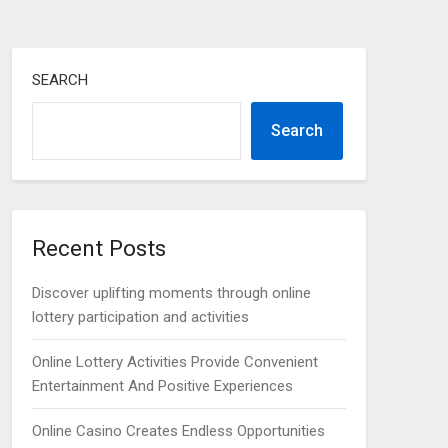
SEARCH
Search
Recent Posts
Discover uplifting moments through online
lottery participation and activities
Online Lottery Activities Provide Convenient
Entertainment And Positive Experiences
Online Casino Creates Endless Opportunities