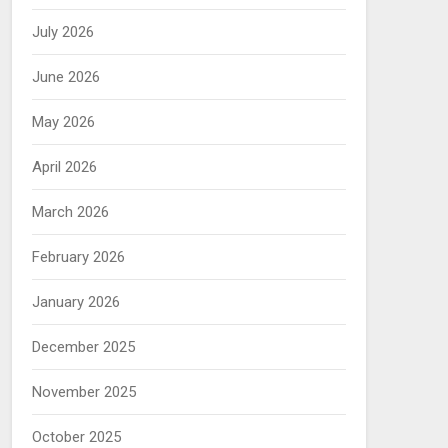
July 2026
June 2026
May 2026
April 2026
March 2026
February 2026
January 2026
December 2025
November 2025
October 2025