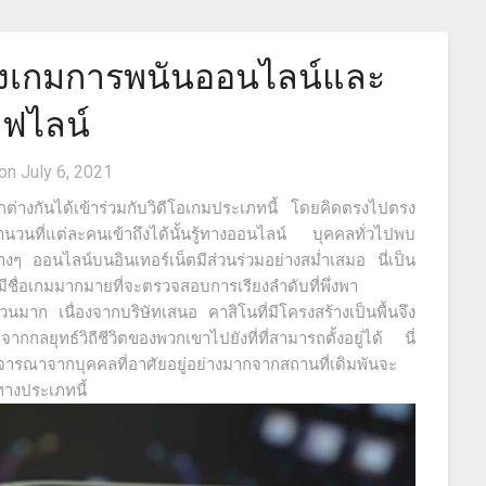
างเกมการพนันออนไลน์และ
ฟไลน์
 on
July 6, 2021
กต่างกันได้เข้าร่วมกับวิดีโอเกมประเภทนี้ โดยคิดตรงไปตรง
นวนที่แต่ละคนเข้าถึงได้นั้นรู้ทางออนไลน์ บุคคลทั่วไปพบ
างๆ ออนไลน์บนอินเทอร์เน็ตมีส่วนร่วมอย่างสม่ำเสมอ นี่เป็น
่มีชื่อเกมมากมายที่จะตรวจสอบการเรียงลำดับที่พึ่งพา
าก เนื่องจากบริษัทเสนอ คาสิโนที่มีโครงสร้างเป็นพื้นจึง
กกลยุทธ์วิถีชีวิตของพวกเขาไปยังที่ที่สามารถตั้งอยู่ได้ นี่
จารณาจากบุคคลที่อาศัยอยู่อย่างมากจากสถานที่เดิมพันจะ
ทางประเภทนี้