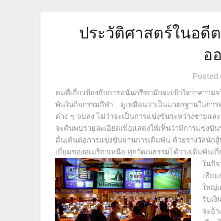
ประวัติศาสตร์ในอดีตท
ออ
Posted
คนที่เกี่ยวข้องกับการพนันกรีฑามักจะเข้าใจว่าความจริงง
พันในกิจกรรมกีฬา ดูเหมือนว่าเป็นมาตรฐานในการคา
ต่าง ๆ จบลง ไม่ว่าจะเป็นการแข่งขันระหว่างชายและ
จะค้นพบรายละเอียดเพื่อแสดงให้เห็นว่ามีการแข่งขันร
ตื่นเต้นต่อการแข่งขันผ่านการเดิมพัน ด้วยรางวัลนักสู้
เยี่ยมของอเมริกาเหนือ ทุกวัฒนธรรมได้วางเดิมพันเก
ในปัจ
เทียบ
ใหญ่แ
รับเง
จะอ้า