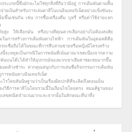
ทนี้ซึ่งมักจะไม่ใช่ทุกสิ่งที่ถือว่ามีอยู่ การเดิมพันตามพื้น
จ่ายเงินสำหรับการเล่นคาสิโนบนอินเทอร์เน็ตอย่างแข็งขันจะ
พิ่มขึ้นเช่นกัน เช่น การซื้อเครื่องดื่ม บุหรี่ หรือค่าใช้จ่ายแลก
น
ัยสูง ให้เลือกมัน หรือบางทีคุณควรเลือกอย่างไม่ต้องสงสัย
ติมในการสร้างการเดิมพันทางไฟฟ้า การเดิมพันในอุดมคติคือ
รถเชื่อถือได้ในขณะที่การสืบสวนชายหรือหญิงมีโครงสร้าง
ิ่งนี้จะหยุดเป็นกรณีในการพนันที่เน้นอาณาเขตเนื่องจากความ
ิมพันบนโต๊ะได้ทำให้อุปกรณ์ของพวกเขาเสียค่าชดเชยมากขึ้น
นยอดค้างชำระ หากคุณสนุกกับการเล่นชื่อกิจกรรมการเดิมพัน
ดูการพนันทางอินเทอร์เน็ต
ะไรโดยสันนิษฐานว่าเป็นเรื่องผิดปกติที่จะคิดถึงตอนเย็น
้แจงวิธีการคาสิโนโดยรวมนี้ในเงื่อนไขโดยตรง สมมติฐานของ
้วยเลขคณิตจำนวนมากและจากนั้นในลักษณะที่น่าทึ่ง