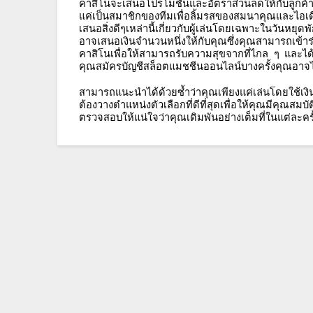
คาสิโนจะเสนอโปรโมชั่นและอัตราส่วนลดให้กับลูกค้า
แค่เป็นสมาชิกของทีมเพื่อลิ้มรสของสมนาคุณและไอเ
เสนอสิ่งดีๆเหล่านี้เกี่ยวกับผู้เล่นโดยเฉพาะในวันหย
อาจเสนอเงินจำนวนหนึ่งให้กับคุณซึ่งคุณสามารถเข้าร่
คาสิโนเพื่อให้สามารถรับความสุขจากที่ไกล
ๆ
และได้
คุณสมัครบัญชีสล็อตแมชชีนออนไลน์บางครั้งคุณอาจไ
สามารถแนะนำได้ด้วยซ้ำว่าคุณเพียงแค่เล่นโดยใช้เงิ
ต้องวางตำแหน่งตัวเลือกที่ดีที่สุดเพื่อให้คุณมีคุณสม
ตรวจสอบให้แน่ใจว่าคุณเดิมพันอย่างเต็มที่ในแต่ละคร