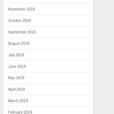
November 2024
October 2024
September 2024
August 2024
July 2024
June 2024
May 2024
April 2024
March 2024
February 2024