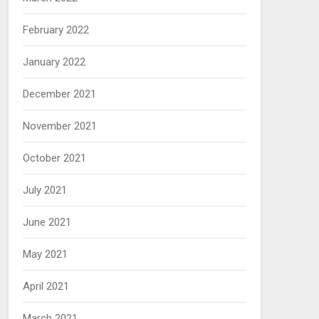
February 2022
January 2022
December 2021
November 2021
October 2021
July 2021
June 2021
May 2021
April 2021
March 2021