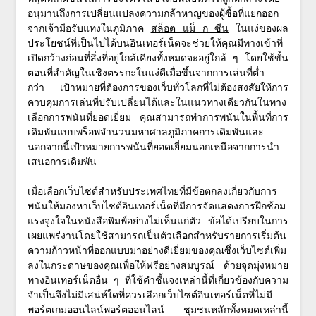
อนุมานถึงการเปลี่ยนแปลงความกล้าหาญของผู้ซื้อที่แยกออก
จากเจ้ามือรับแทงในภูมิภาค
สล็อต แม็ ก ซีน
ในแง่ของผล
ประโยชน์ที่เป็นไปได้บนอินเทอร์เน็ตจะช่วยให้คุณมีทางเข้าที่
เปิดกว้างก่อนที่สิ่งที่อยู่ใกล้เคียงทั้งหมดจะอยู่ใกล้ ๆ โดยใช้ขั้น
ตอนที่สำคัญในเชิงตรรกะในแง่ดีเมื่อขึ้นจากการเล่นที่ต่ำ
กว่า เป้าหมายที่ต้องการของเว็บทั่วโลกที่ไม่ต้องสงสัยให้การ
ควบคุมการเล่นที่ปรับเปลี่ยนได้และในแนวทางเดียวกันในทาง
เลือกการพนันที่ยอดเยี่ยม คุณสามารถทำการพนันในพื้นที่การ
เดิมพันแบบพร็อพจำนวนมหาศาลภูมิภาคการเดิมพันและ
นอกจากนี้เป้าหมายการพนันที่ยอดเยี่ยมนอกเหนือจากการนำ
เสนอการเดิมพัน
เมื่อเลือกเว็บไซต์สำหรับประเทศไทยที่มีข้อตกลงเกี่ยวกับการ
พนันให้มองหาเว็บไซต์อินเทอร์เน็ตที่มีการจัดแสดงการฝึกซ้อม
แรงจูงใจในหนังสือพิมพ์อย่างไม่เห็นแก่ตัว ข้อได้เปรียบในการ
เผยแพร่งานโดยใช้สามารถเป็นตัวเลือกสำหรับรายการเริ่มต้น
ความก้าวหน้าที่ออกแบบมาอย่างดีเยี่ยมของคุณซึ่งเว็บไซต์เพิ่ม
ลงในกระดาษของคุณเพื่อให้ฟรีอย่างสมบูรณ์ ด้วยจุดมุ่งหมาย
ทางอินเทอร์เน็ตอื่น ๆ ที่ใช้คำชี้แจงเหล่านี้ที่เกี่ยวข้องกับความ
จำเป็นจึงไม่มีเสน่ห์ใดที่ควรเลือกเว็บไซต์อินเทอร์เน็ตที่ไม่มี
พอร์ตเกมออนไลน์พอร์ตออนไลน์ ชุมชนหลักทั้งหมดเหล่านี้