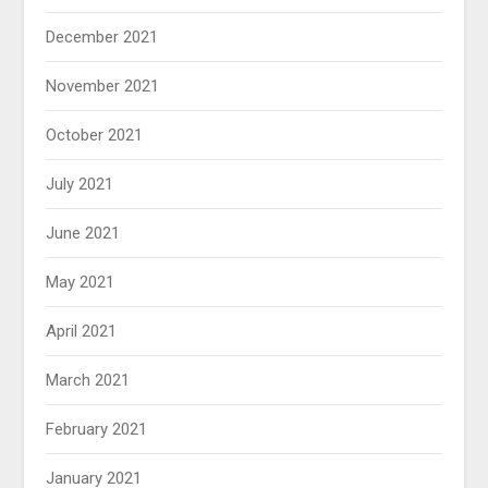
December 2021
November 2021
October 2021
July 2021
June 2021
May 2021
April 2021
March 2021
February 2021
January 2021