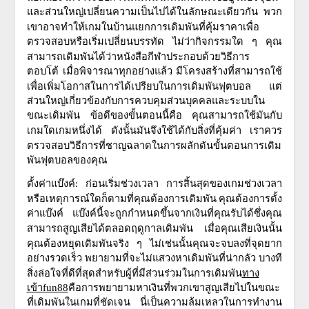
และส่วนใหญ่เปลี่ยนความเป็นไปได้ในลักษณะเดียวกัน
พวก
เขาอาจทำให้เกมในบ้านแยกการเดิมพันที่คุ้มราคาเพื่อ
ตรวจสอบหรือเริ่มเปลี่ยนบรรทัด
ไม่ว่ากิจกรรมใด
ๆ
คุณ
สามารถเดิมพันได้ว่าหนังสือกีฬาประกอบด้วยวิธีการ
ตอบโต้
เมื่อพิจารณาทุกอย่างแล้ว
มีโครงสร้างที่สามารถใช้
เพื่อเพิ่มโอกาสในการได้เปรียบในการเดิมพันฟุตบอล
แต่
ส่วนใหญ่เกี่ยวข้องกับการควบคุมส่วนบุคคลและระบบใน
ขณะเดิมพัน
ข้อดีของขั้นตอนนี้คือ
คุณสามารถใช้มันกับ
เกมใดเกมหนึ่งได้
ดังนั้นมันจึงใช้ได้กับสิ่งที่คุ้มค่า
เราควร
ตรวจสอบวิธีการที่ชาญฉลาดในการผลักดันขั้นตอนการเดิม
พันฟุตบอลของคุณ
ตั้งค่าแบ๊งค์
ก่อนเริ่มช่วงเวลา
การสิ้นสุดของเกมช่วงเวลา
:
หรือเหตุการณ์ใดก็ตามที่คุณต้องการเดิมพัน
คุณต้องการตั้ง
ค่าแบ๊งค์
แบ๊งค์นี้จะถูกกำหนดขึ้นจากเงินที่คุณรับได้ซึ่งคุณ
สามารถสูญเสียได้ตลอดฤดูกาลเดิมพัน
เมื่อคุณเสียเงินนั้น
คุณต้องหยุดเดิมพันจริง
ๆ
ไม่เช่นนั้นคุณจะจบลงที่จุดยาก
อย่างรวดเร็ว
พยายามที่จะไม่แสวงหาเดิมพันที่น่ากลัว
บางที
สิ่งล่อใจที่ดีที่สุดสำหรับผู้ที่มีส่วนร่วมในการเดิมพัน
ทาง
เข้าfun88
คือการพยายามหาเงินที่พวกเขาสูญเสียไปในขณะ
ที่เดิมพันในเกมที่ชัดเจน
นี่เป็นความล้มเหลวในการทำงาน