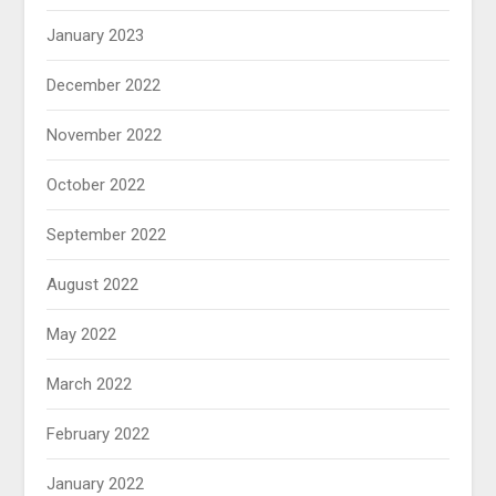
January 2023
December 2022
November 2022
October 2022
September 2022
August 2022
May 2022
March 2022
February 2022
January 2022