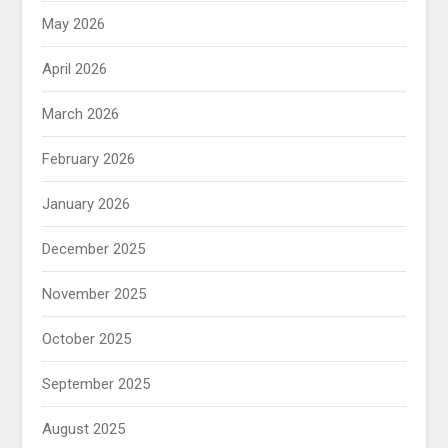
May 2026
April 2026
March 2026
February 2026
January 2026
December 2025
November 2025
October 2025
September 2025
August 2025