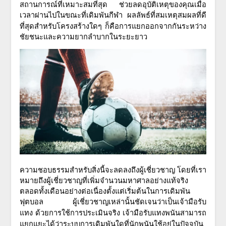
สถานการณ์ที่เหมาะสมที่สุด
ช่วยลดอุบัติเหตุของคุณเมื่อ
เวลาผ่านไปในขณะที่เดิมพันกีฬา
ผลลัพธ์ที่สมเหตุสมผลที่ดี
ที่สุดสำหรับโครงสร้างใดๆ
ก็คือการแยกออกจากกันระหว่าง
ชัยชนะและความยากลำบากในระยะยาว
ความชอบธรรมสำหรับสิ่งนี้จะลดลงถึงผู้เชี่ยวชาญ
โดยที่เรา
หมายถึงผู้เชี่ยวชาญที่เพิ่มจำนวนมหาศาลอย่างแท้จริง
ตลอดทั้งเดือนอย่างต่อเนื่องตั้งแต่เริ่มต้นในการเดิมพัน
ฟุตบอล
ผู้เชี่ยวชาญเหล่านั้นชัดเจนว่าเป็นเจ้ามือรับ
แทง
ด้วยการใช้การประเมินจริง
เจ้ามือรับแทงพนันสามารถ
แยกแยะได้ว่าระบบการเดิมพันใดที่นักพนันใช้อยู่ในปัจจุบัน