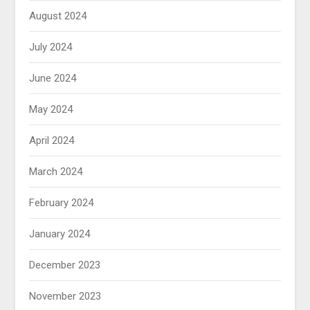
August 2024
July 2024
June 2024
May 2024
April 2024
March 2024
February 2024
January 2024
December 2023
November 2023