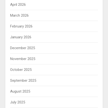
April 2026
March 2026
February 2026
January 2026
December 2025
November 2025
October 2025
September 2025
August 2025
July 2025