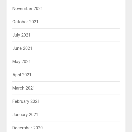
November 2021
October 2021
July 2021
June 2021
May 2021
April 2021
March 2021
February 2021
January 2021
December 2020