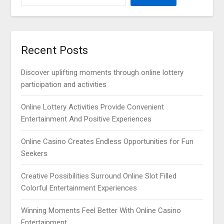
Recent Posts
Discover uplifting moments through online lottery
participation and activities
Online Lottery Activities Provide Convenient
Entertainment And Positive Experiences
Online Casino Creates Endless Opportunities for Fun
Seekers
Creative Possibilities Surround Online Slot Filled
Colorful Entertainment Experiences
Winning Moments Feel Better With Online Casino
Entertainment