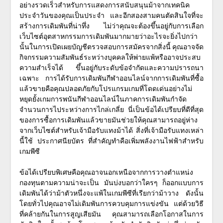
อย่างรวดเร็วสำหรับการแสดงการสนับสนุนม้าจากเทคนิค
ประจำวันของคุณเป็นประจำ และอีกสองสามคนตัดสินใจที่จะ
สร้างการเดิมพันที่น่าทึ่ง ไม่ว่าคุณจะต้องขึ้นอยู่กับการเลือก
เว็บไซต์อุตสาหกรรมการเดิมพันมากมายว่าอะไรจะยิ่งไปกว่า
นั้นในการเปิดเผยบัญชีตรวจสอบการสมัครจากสิ่งนี้ คุณอาจจัด
กิจกรรมความสัมพันธ์ระหว่างบุคคลให้พ่ายแพ้หรืออาจประสบ
ความสำเร็จได้ ขึ้นอยู่กับระดับข้อจำกัดและความปรารถนา
เฉพาะ การได้รับการเดิมพันกีฬาออนไลน์จากการเดิมพันที่ซื้อ
แล้วขายคือคุณปลอดภัยกับโปรแกรมเกมที่โดดเด่นอย่างไม่
หยุดยั้งเกมการพนันกีฬาออนไลน์ในภาคการเดิมพันกำจัด
จำนวนการไประหว่างการไกล่เกลี่ย นี่เป็นข้อได้เปรียบที่ดีที่สุด
ของการซื้อการเดิมพันแล้วขายมันช่วยให้คุณสามารถอยู่ห่าง
จากเว็บไซต์สำหรับเจ้ามือรับแทงม้าได้ สิ่งที่เจ้ามือรับแทงเหล่า
นี้ใช้ ประกาศนียบัตร ที่สำคัญทำคือเพิ่มพลังงานไฟฟ้าสำหรับ
เกมพีซี
ข้อได้เปรียบพิเศษคือคุณอาจนอกเหนือจากการวางตำแหน่ง
กองทุนตามความน่าจะเป็น มันบ่งบอกว่าใครๆ ก็ออกแบบการ
เดิมพันได้ว่าม้าตัวหนึ่งจะแพ้ในเกมพีซีที่เรียกว่าม้าวาง ดังนั้น
โดยทั่วไปคุณอาจไม่เดิมพันการควบคุมการแข่งขัน แต่ด้วยวิธี
ที่คล้ายกันในการสูญเสียมัน คุณสามารถเลือกโอกาสในการ